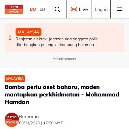
Skip to main content
Select language
Live
Log in
BM
|
EN
DUNIA
MALAYSIA
MALAYSIA
Hanya lapan kapal sehari lalui Selat Hormuz meskipun
RS-2: PBT perlu kekal skor 95 peratus, pastikan
Renjatan elektrik: Jenazah tiga anggota polis
gencatan senjata
perkhidmatan terbaik kepada rakyat - Amirudin
diterbangkan pulang ke kampung halaman
Advertisement
MALAYSIA
Bomba perlu aset baharu, moden
mantapkan perkhidmatan - Mohammad
Hamdan
Bernama
09/01/2023 | 17:58 MYT