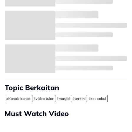
Topic Berkaitan
#Kanak-kanak
#video tular
#masjid
#terkini
#kes cabul
Must Watch Video