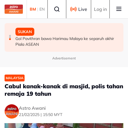
Skip to main content
Select language
Live
Log in
BM
|
EN
MALAYSIA
MALAYSIA
SUKAN
Berita tempatan pilihan sepanjang hari ini
Bapa lemas cuba selamatkan anak jatuh kolam ikan
Gol Pavithran bawa Harimau Malaya ke separuh akhir
Piala ASEAN
Advertisement
MALAYSIA
Cabul kanak-kanak di masjid, polis tahan
remaja 19 tahun
Astro Awani
21/02/2025 | 15:50 MYT