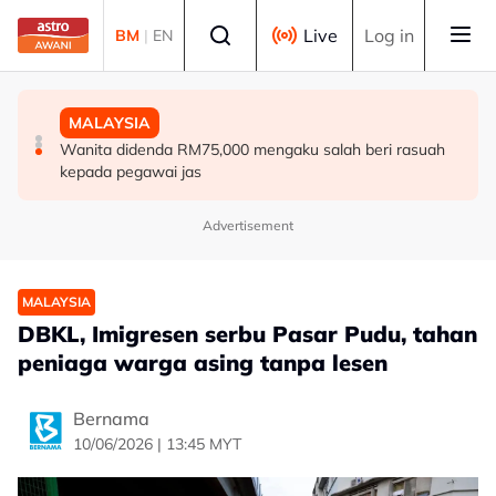
Skip to main content
Select language
Live
Log in
BM
|
EN
MALAYSIA
MALAYSIA
MALAYSIA
Mahkamah ketepi notis taksiran tambahan cukai
Malaysia mula siasatan anti-lambakan keluli dari China,
Wanita didenda RM75,000 mengaku salah beri rasuah
RM313.8 juta terhadap Na'imah
Taiwan, Vietnam -- MITI
kepada pegawai jas
Advertisement
MALAYSIA
DBKL, Imigresen serbu Pasar Pudu, tahan
peniaga warga asing tanpa lesen
Bernama
10/06/2026 | 13:45 MYT