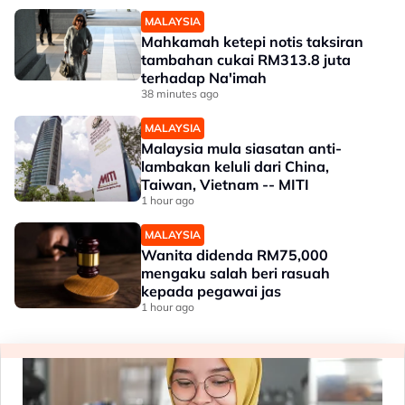
MALAYSIA
Mahkamah ketepi notis taksiran
tambahan cukai RM313.8 juta
terhadap Na'imah
38 minutes ago
MALAYSIA
Malaysia mula siasatan anti-
lambakan keluli dari China,
Taiwan, Vietnam -- MITI
1 hour ago
MALAYSIA
Wanita didenda RM75,000
mengaku salah beri rasuah
kepada pegawai jas
1 hour ago