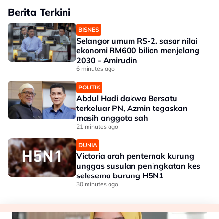
Berita Terkini
BISNES
Selangor umum RS-2, sasar nilai
ekonomi RM600 bilion menjelang
2030 - Amirudin
6 minutes ago
POLITIK
Abdul Hadi dakwa Bersatu
terkeluar PN, Azmin tegaskan
masih anggota sah
21 minutes ago
DUNIA
Victoria arah penternak kurung
unggas susulan peningkatan kes
selesema burung H5N1
30 minutes ago