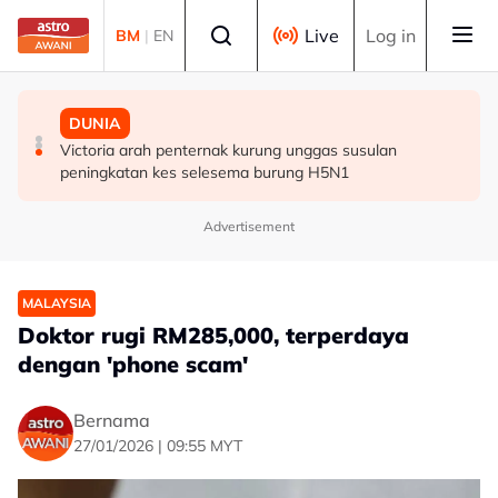
Skip to main content
Select language
Live
Log in
BM
|
EN
BISNES
POLITIK
DUNIA
Selangor umum RS-2, sasar nilai ekonomi RM600 bilion
Abdul Hadi dakwa Bersatu terkeluar PN, Azmin
Victoria arah penternak kurung unggas susulan
menjelang 2030 - Amirudin
tegaskan masih anggota sah
peningkatan kes selesema burung H5N1
Advertisement
MALAYSIA
Doktor rugi RM285,000, terperdaya
dengan 'phone scam'
Bernama
27/01/2026 | 09:55 MYT