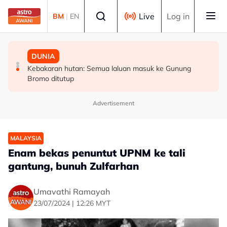
Skip to main content
Select language
Live
Log in
BM
|
EN
POLITIK
DUNIA
POLITIK
PRN: PH Melaka terbuka kerjasama politik, optimis
Kebakaran hutan: Semua laluan masuk ke Gunung
AMK desak siasatan menyeluruh dapatan RCI Tabung
tambah kerusi DUN – Adly
Bromo ditutup
Haji, fokus tiga isu kritikal
Advertisement
MALAYSIA
Enam bekas penuntut UPNM ke tali
gantung, bunuh Zulfarhan
Umavathi Ramayah
23/07/2024 | 12:26 MYT