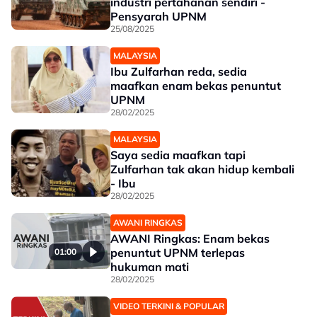
industri pertahanan sendiri -
Pensyarah UPNM
25/08/2025
MALAYSIA
Ibu Zulfarhan reda, sedia
maafkan enam bekas penuntut
UPNM
28/02/2025
MALAYSIA
Saya sedia maafkan tapi
Zulfarhan tak akan hidup kembali
- Ibu
28/02/2025
AWANI RINGKAS
AWANI Ringkas: Enam bekas
penuntut UPNM terlepas
01:00
hukuman mati
28/02/2025
VIDEO TERKINI & POPULAR