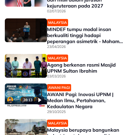
kejuruteraan pada 2027
02/07/2026
MALAYSIA
MINDEF tumpu modal insan
berkualiti tinggi hadapi
peperangan asimetrik - Mohamed
Khaled
23/04/2026
MALAYSIA
Agong berkenan rasmi Masjid
UPNM Sultan Ibrahim
03/03/2026
AWANI PAGI
AWANI Pagi: Inovasi UPNM |
Medan Ilmu, Pertahanan,
28:13
Kedaulatan Negara
29/10/2025
MALAYSIA
Malaysia berupaya bangunkan