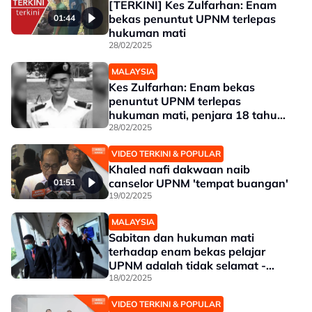
[TERKINI] Kes Zulfarhan: Enam
bekas penuntut UPNM terlepas
01:44
hukuman mati
28/02/2025
MALAYSIA
Kes Zulfarhan: Enam bekas
penuntut UPNM terlepas
hukuman mati, penjara 18 tahun
kekal
28/02/2025
VIDEO TERKINI & POPULAR
Khaled nafi dakwaan naib
canselor UPNM 'tempat buangan'
01:51
19/02/2025
MALAYSIA
Sabitan dan hukuman mati
terhadap enam bekas pelajar
UPNM adalah tidak selamat -
Peguam
18/02/2025
VIDEO TERKINI & POPULAR