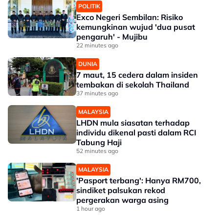
POLITIK
Exco Negeri Sembilan: Risiko
kemungkinan wujud 'dua pusat
pengaruh' - Mujibu
22 minutes ago
DUNIA
7 maut, 15 cedera dalam insiden
tembakan di sekolah Thailand
37 minutes ago
MALAYSIA
LHDN mula siasatan terhadap
individu dikenal pasti dalam RCI
Tabung Haji
52 minutes ago
MALAYSIA
'Pasport terbang': Hanya RM700,
sindiket palsukan rekod
pergerakan warga asing
1 hour ago