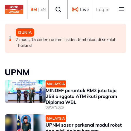
Skip to main content
Select language
Live
Log in
BM
|
EN
POLITIK
POLITIK
DUNIA
RCI Tabung Haji: 'Jika tidak boleh sanggah fakta, jangan
Exco Negeri Sembilan: Risiko kemungkinan wujud 'dua
7 maut, 15 cedera dalam insiden tembakan di sekolah
main sentimen rakyat' - AMK
pusat pengaruh' - Mujibu
Thailand
UPNM
MALAYSIA
MINDEF peruntuk RM2 juta taja
258 anggota ATM ikuti program
Diploma WBL
08/07/2026
MALAYSIA
UPNM sasar perkenal modul roket
dan misil dalam jurusan