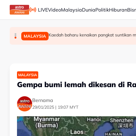
Skip to main content
LIVE
Video
Malaysia
Dunia
Politik
Hiburan
Bis
TalentCorp lancar MyHeart Global Connect un
Dua penculik maut berbalas tembakan, dua m
Kaedah baharu kenaikan pangkat suntikan 
MALAYSIA
MALAYSIA
MALAYSIA
MALAYSIA
Gempa bumi lemah dikesan di Ra
Bernama
29/01/2025 | 19:07 MYT