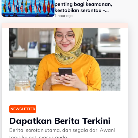
penting bagi keamanan,
kestabilan serantau -
Menteri Luar Kemboja
1 hour ago
NEWSLETTER
Dapatkan Berita Terkini
Berita, sorotan utama, dan segala dari Awani
terus ke peti masuk anda.