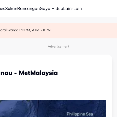
nes
Sukan
Rancangan
Gaya Hidup
Lain-Lain
tuk bakat Malaysia di luar negara
angsa diselamatkan - Polis
moral warga PDRM, ATM - KPN
Advertisement
nau - MetMalaysia