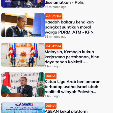
diselamatkan - Polis
46 minutes ago
MALAYSIA
Kaedah baharu kenaikan
pangkat suntikan moral
warga PDRM, ATM - KPN
56 minutes ago
MALAYSIA
Malaysia, Kemboja kukuh
kerjasama pertahanan, bina
daya tahan kolektif -
Mohamed Khaled
1 hour ago
DUNIA
Ketua Liga Arab beri amaran
terhadap usaha Israel ubah
realiti di wilayah Palestin
diduduki
1 hour ago
DUNIA
ASEAN kekal platform