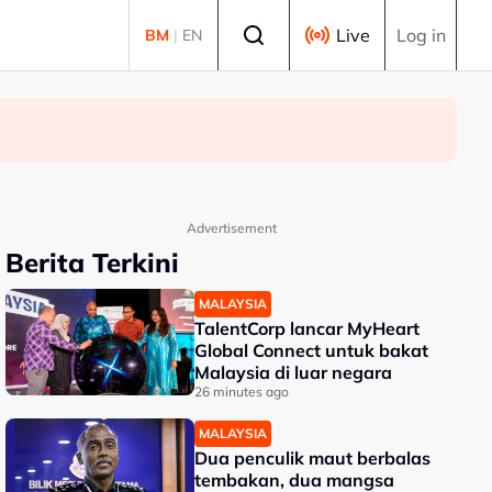
Select language
Live
Log in
BM
|
EN
Advertisement
Berita Terkini
MALAYSIA
TalentCorp lancar MyHeart
Global Connect untuk bakat
Malaysia di luar negara
26 minutes ago
MALAYSIA
Dua penculik maut berbalas
tembakan, dua mangsa