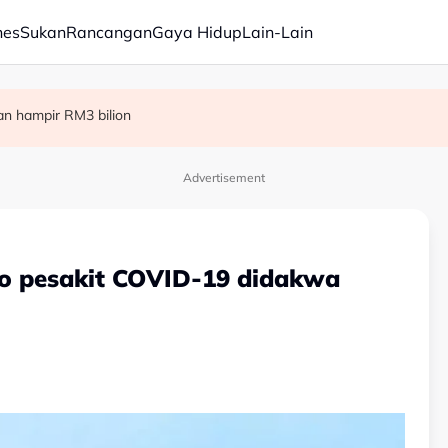
nes
Sukan
Rancangan
Gaya Hidup
Lain-Lain
tidak sihat
ang Panasonic minggu depan
ian hampir RM3 bilion
Advertisement
eo pesakit COVID-19 didakwa