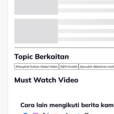
Topic Berkaitan
#Hospital Sultan Abdul Halim
#JKN Kedah
#pesakit dibiarkan mati
Must Watch Video
Cara lain mengikuti berita kam