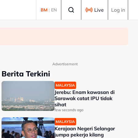
Select language
Live
Log in
BM
|
EN
Advertisement
Berita Terkini
MALAYSIA
Jerebu: Enam kawasan di
Sarawak catat IPU tidak
sihat
few seconds ago
MALAYSIA
Kerajaan Negeri Selangor
jumpa pekerja kilang