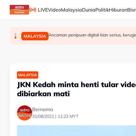
Skip to main content
LIVE
Video
Malaysia
Dunia
Politik
Hiburan
Bis
Jerebu: Enam kawasan di Sarawak catat IPU 
Kerajaan Negeri Selangor jumpa pekerja kil
Ancaman penipuan digital kian serius, kerug
MALAYSIA
MALAYSIA
MALAYSIA
MALAYSIA
JKN Kedah minta henti tular vid
dibiarkan mati
Bernama
31/08/2021 | 11:23 MYT