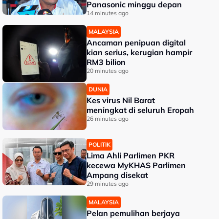
Panasonic minggu depan
14 minutes ago
MALAYSIA
Ancaman penipuan digital
kian serius, kerugian hampir
RM3 bilion
20 minutes ago
DUNIA
Kes virus Nil Barat
meningkat di seluruh Eropah
26 minutes ago
POLITIK
Lima Ahli Parlimen PKR
kecewa MyKHAS Parlimen
Ampang disekat
29 minutes ago
MALAYSIA
Pelan pemulihan berjaya