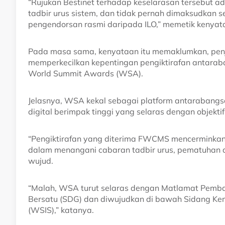
“Rujukan Bestinet terhadap keselarasan tersebut ada
tadbir urus sistem, dan tidak pernah dimaksudk
pengendorsan rasmi daripada ILO,” memetik kenyat
Pada masa sama, kenyataan itu memaklumkan, penjel
memperkecilkan kepentingan pengiktirafan antara
World Summit Awards (WSA).
Jelasnya, WSA kekal sebagai platform antarabangs
digital berimpak tinggi yang selaras dengan obje
“Pengiktirafan yang diterima FWCMS mencerminkan i
dalam menangani cabaran tadbir urus, pematuhan 
wujud.
“Malah, WSA turut selaras dengan Matlamat Pe
Bersatu (SDG) dan diwujudkan di bawah Sidang K
(WSIS),” katanya.