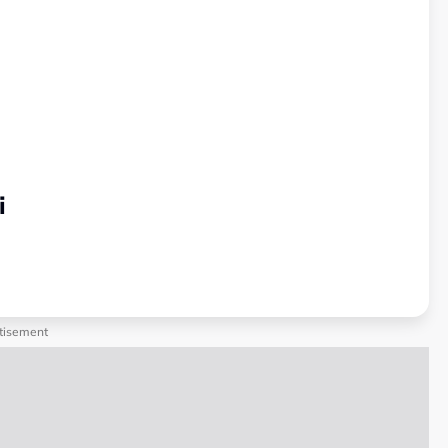
i
tisement