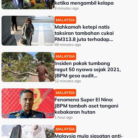
ketika mengambil kelapa
8 minutes ago
MALAYSIA
Mahkamah ketepi notis
taksiran tambahan cukai
RM313.8 juta terhadap
Na'imah
49 minutes ago
MALAYSIA
Insiden pokok tumbang
ragut 50 nyawa sejak 2021,
JBPM gesa audit
keselamatan berkala
52 minutes ago
MALAYSIA
Fenomena Super El Nino:
JBPM tambah aset tangani
kebakaran hutan
1 hour ago
MALAYSIA
Malaysia mula siasatan anti-