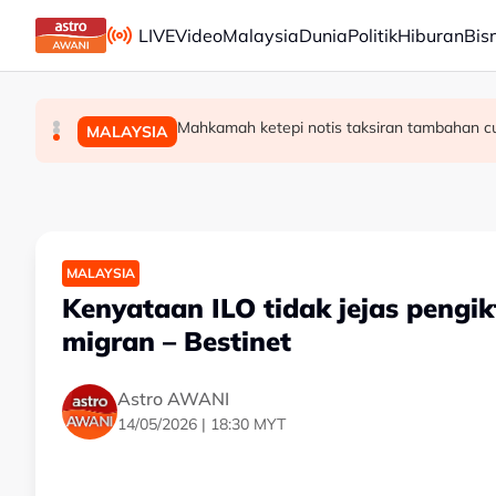
Skip to main content
LIVE
Video
Malaysia
Dunia
Politik
Hiburan
Bis
Hasrat Nurul Izzah lepas jawatan Timbalan Pre
Tiga anggota polis maut terkena renjatan ele
Mahkamah ketepi notis taksiran tambahan c
POLITIK
MALAYSIA
MALAYSIA
MALAYSIA
Kenyataan ILO tidak jejas pengik
migran – Bestinet
Astro AWANI
14/05/2026 | 18:30 MYT