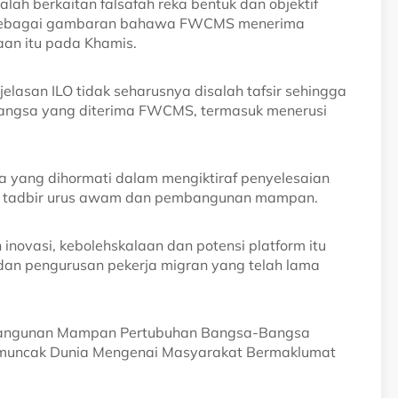
lah berkaitan falsafah reka bentuk dan objektif
an sebagai gambaran bahawa FWCMS menerima
aan itu pada Khamis.
asan ILO tidak seharusnya disalah tafsir sehingga
bangsa yang diterima FWCMS, termasuk menerusi
a yang dihormati dalam mengiktiraf penyelesaian
ktif tadbir urus awam dan pembangunan mampan.
novasi, kebolehskalaan dan potensi platform itu
dan pengurusan pekerja migran yang telah lama
mbangunan Mampan Pertubuhan Bangsa-Bangsa
emuncak Dunia Mengenai Masyarakat Bermaklumat