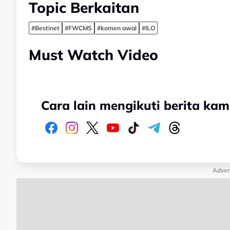
Topic Berkaitan
#Bestinet
#FWCMS
#komen awal
#ILO
Must Watch Video
Cara lain mengikuti berita kam
Adver