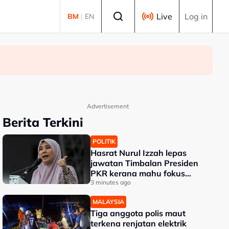
Select language
Live
Log in
BM
|
EN
Advertisement
Berita Terkini
POLITIK
Hasrat Nurul Izzah lepas
jawatan Timbalan Presiden
PKR kerana mahu fokus
pengajian lanjutan
3 minutes ago
MALAYSIA
Tiga anggota polis maut
terkena renjatan elektrik