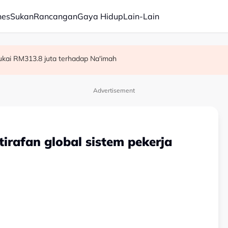
nes
Sukan
Rancangan
Gaya Hidup
Lain-Lain
siden PKR kerana mahu fokus pengajian lanjutan
ktrik ketika mengambil kelapa
ukai RM313.8 juta terhadap Na'imah
Advertisement
tirafan global sistem pekerja