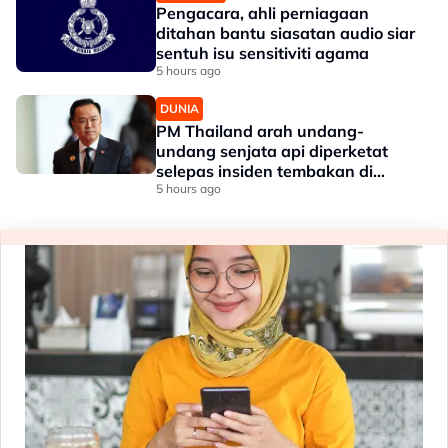
Pengacara, ahli perniagaan
ditahan bantu siasatan audio siar
sentuh isu sensitiviti agama
5 hours ago
DUNIA
PM Thailand arah undang-
undang senjata api diperketat
selepas insiden tembakan di
sekolah
5 hours ago