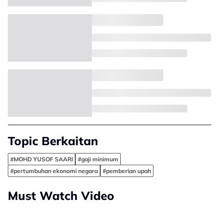
Topic Berkaitan
#MOHD YUSOF SAARI
#gaji minimum
#pertumbuhan ekonomi negara
#pemberian upah
Must Watch Video