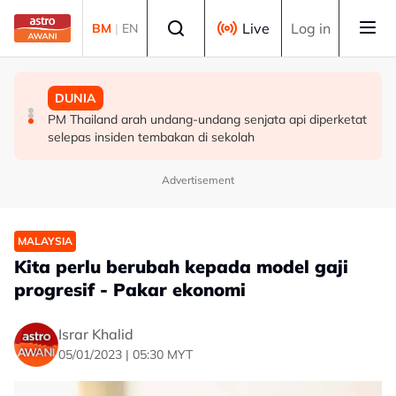
Skip to main content
Select language
Live
Log in
BM
|
EN
MALAYSIA
MALAYSIA
DUNIA
Berita tempatan pilihan sepanjang hari ini
Pengacara, ahli perniagaan ditahan bantu siasatan
PM Thailand arah undang-undang senjata api diperketat
audio siar sentuh isu sensitiviti agama
selepas insiden tembakan di sekolah
Advertisement
MALAYSIA
Kita perlu berubah kepada model gaji
progresif - Pakar ekonomi
Israr Khalid
05/01/2023 | 05:30 MYT