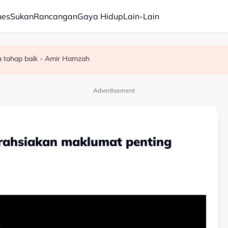
nes
Sukan
Rancangan
Gaya Hidup
Lain-Lain
a tahap baik - Amir Hamzah
A menjelang F1
nca kerugian wang pembayar cukai - Akmal
Advertisement
 rahsiakan maklumat penting