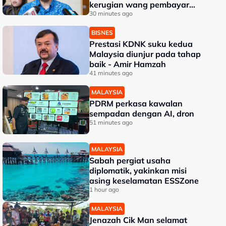
kerugian wang pembayar
cukai - Akmal
30 minutes ago
BISNES
Prestasi KDNK suku kedua
Malaysia diunjur pada tahap
baik - Amir Hamzah
41 minutes ago
MALAYSIA
PDRM perkasa kawalan
sempadan dengan AI, dron
51 minutes ago
MALAYSIA
Sabah pergiat usaha
diplomatik, yakinkan misi
asing keselamatan ESSZone
1 hour ago
MALAYSIA
Jenazah Cik Man selamat