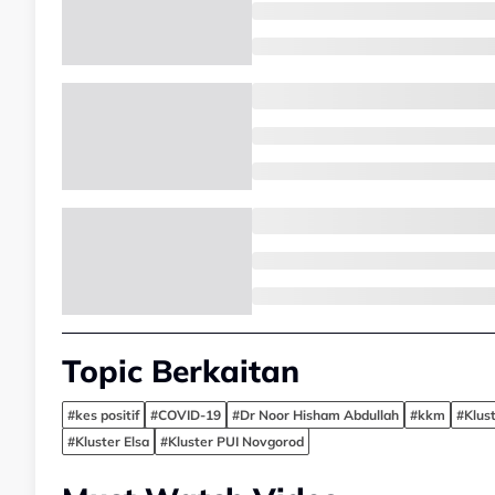
Topic Berkaitan
#kes positif
#COVID-19
#Dr Noor Hisham Abdullah
#kkm
#Klus
#Kluster Elsa
#Kluster PUI Novgorod