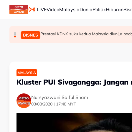
Skip to main content
LIVE
Video
Malaysia
Dunia
Politik
Hiburan
Bis
Prestasi KDNK suku kedua Malaysia diunjur pad
Gulf Air buka tempahan penerbangan ke KLI
Culas dalam pengurusan projek kerajaan pu
MALAYSIA
MALAYSIA
BISNES
MALAYSIA
Kluster PUI Sivagangga: Jangan
Nursyazwani Saiful Sham
03/08/2020 | 17:48 MYT