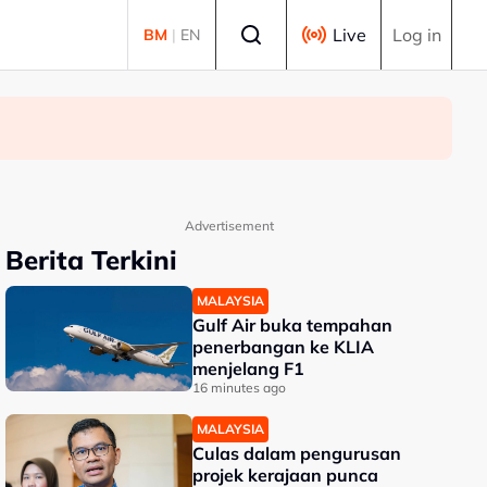
Select language
Live
Log in
BM
|
EN
Advertisement
Berita Terkini
MALAYSIA
Gulf Air buka tempahan
penerbangan ke KLIA
menjelang F1
16 minutes ago
MALAYSIA
Culas dalam pengurusan
projek kerajaan punca