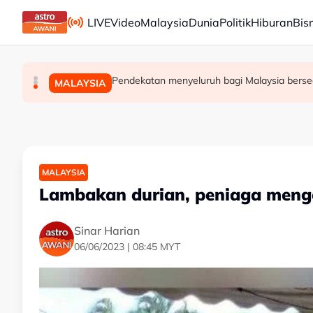
Skip to main content
LIVE
Video
Malaysia
Dunia
Politik
Hiburan
Bis
Jerman naikkan anggaran kematian berkaitan ha
Kebakaran hutan di Gunung Bromo cecah 60 hekt
Pendekatan menyeluruh bagi Malaysia berse
DUNIA
MALAYSIA
DUNIA
MALAYSIA
Lambakan durian, peniaga meng
Sinar Harian
06/06/2023 | 08:45 MYT