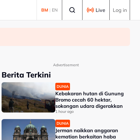
Select language
Live
Log in
BM
|
EN
Advertisement
Berita Terkini
DUNIA
Kebakaran hutan di Gunung
Bromo cecah 60 hektar,
sokongan udara digerakkan
1 hour ago
DUNIA
Jerman naikkan anggaran
kematian berkaitan haba