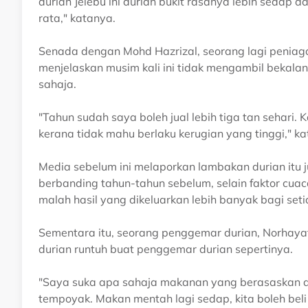
durian Jelebu ini durian bukit rasanya lebih sedap
rata," katanya.
Senada dengan Mohd Hazrizal, seorang lagi peniaga
menjelaskan musim kali ini tidak mengambil bekala
sahaja.
"Tahun sudah saya boleh jual lebih tiga tan sehari. Ka
kerana tidak mahu berlaku kerugian yang tinggi," ka
Media sebelum ini melaporkan lambakan durian itu 
berbanding tahun-tahun sebelum, selain faktor c
malah hasil yang dikeluarkan lebih banyak bagi seti
Sementara itu, seorang penggemar durian, Norhayat
durian runtuh buat penggemar durian sepertinya.
"Saya suka apa sahaja makanan yang berasaskan du
tempoyak. Makan mentah lagi sedap, kita boleh bel