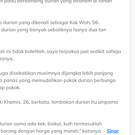
 dan padu berbanding durian yang ditanam di tanah
 durian yang dikenali sebagai Kok Wah, 56,
n durian yang banyak sebaliknya hanya dua tan
li ini tidak bolehlah, saya terpaksa jual sedikit sahaja
tanya.
juga disebabkan musimnya dijangka lebih panjang
uaca panas yang memudahkan pokok durian berbunga
ap pokok.
i Khamis, 26, berkata, lambakan durian itu umpama
rian sama ada kek, biskut, kuih termasuklah
i borong dengan harga yang murah," katanya. -
Sinar