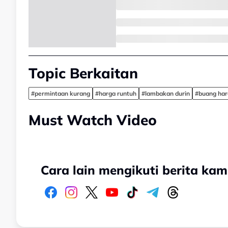
Topic Berkaitan
#permintaan kurang
#harga runtuh
#lambakan durin
#buang har
Must Watch Video
Cara lain mengikuti berita kam