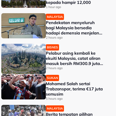
kepada hampir 12,000
1 hour ago
MALAYSIA
Pendekatan menyeluruh
bagi Malaysia bersedia
hadapi demensia menjelang
2030 - Hanifah
2 hours ago
BISNES
Pelabur asing kembali ke
ekuiti Malaysia, catat aliran
masuk bersih RM300.9 juta
pada Julai
2 hours ago
SUKAN
Mohamed Salah sertai
Trabzonspor, terima €17 juta
semusim
5 hours ago
MALAYSIA
Berita tempatan pilihan