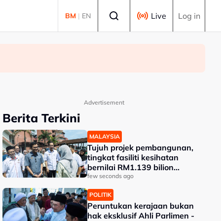
Select language
Live
Log in
BM
|
EN
Advertisement
Berita Terkini
MALAYSIA
Tujuh projek pembangunan,
tingkat fasiliti kesihatan
bernilai RM1.139 bilion
dilaksana di HSA
few seconds ago
POLITIK
Peruntukan kerajaan bukan
hak eksklusif Ahli Parlimen -