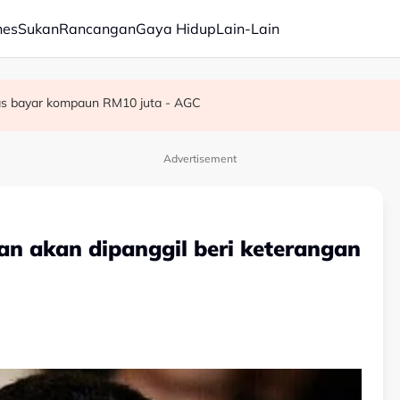
nes
Sukan
Rancangan
Gaya Hidup
Lain-Lain
Parlimen - PM Anwar
sihatan bernilai RM1.139 bilion dilaksana di HSA
epas bayar kompaun RM10 juta - AGC
Advertisement
an akan dipanggil beri keterangan