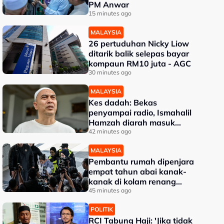
PM Anwar
15 minutes ago
MALAYSIA
26 pertuduhan Nicky Liow
ditarik balik selepas bayar
kompaun RM10 juta - AGC
30 minutes ago
MALAYSIA
Kes dadah: Bekas
penyampai radio, Ismahalil
Hamzah diarah masuk
penjara hari ini
42 minutes ago
MALAYSIA
Pembantu rumah dipenjara
empat tahun abai kanak-
kanak di kolam renang
hingga lemas
45 minutes ago
POLITIK
RCI Tabung Haji: 'Jika tidak