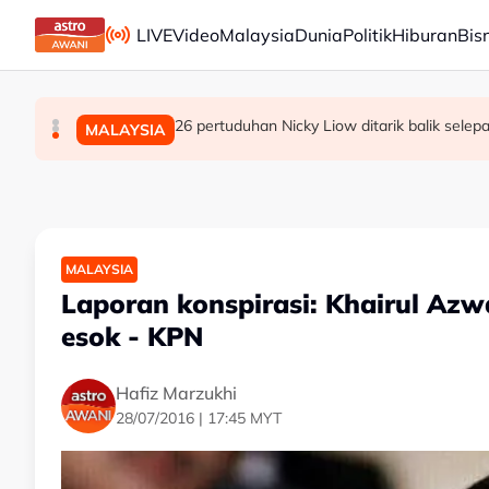
Skip to main content
LIVE
Video
Malaysia
Dunia
Politik
Hiburan
Bis
Peruntukan kerajaan bukan hak eksklusif Ahli 
Tujuh projek pembangunan, tingkat fasiliti ke
26 pertuduhan Nicky Liow ditarik balik sel
MALAYSIA
POLITIK
MALAYSIA
MALAYSIA
Laporan konspirasi: Khairul Azw
esok - KPN
Hafiz Marzukhi
28/07/2016 | 17:45 MYT