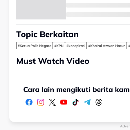
Topic Berkaitan
#Ketua Polis Negara
#KPN
#konspirasi
#Khairul Azwan Harun
#
Must Watch Video
Cara lain mengikuti berita kam
Adver