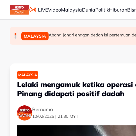
Skip to main content
LIVE
Video
Malaysia
Dunia
Politik
Hiburan
Bis
Kerajaan Negeri Selangor jumpa pekerja kil
Abang Johari enggan dedah isi pertemuan 
Jerebu: Enam kawasan di Sarawak catat IPU 
MALAYSIA
MALAYSIA
MALAYSIA
MALAYSIA
Lelaki mengamuk ketika operasi 
Pinang didapati positif dadah
Bernama
10/02/2025 | 21:30 MYT