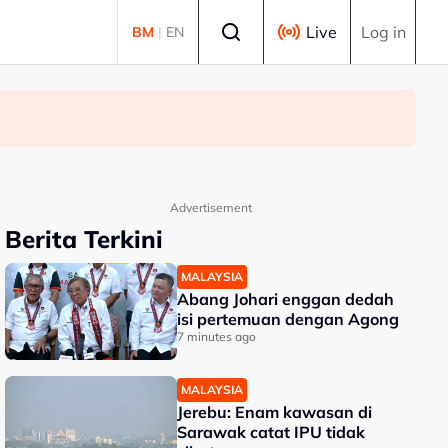
Select language
Live
Log in
BM
|
EN
Advertisement
Berita Terkini
MALAYSIA
Abang Johari enggan dedah
isi pertemuan dengan Agong
7 minutes ago
MALAYSIA
Jerebu: Enam kawasan di
Sarawak catat IPU tidak