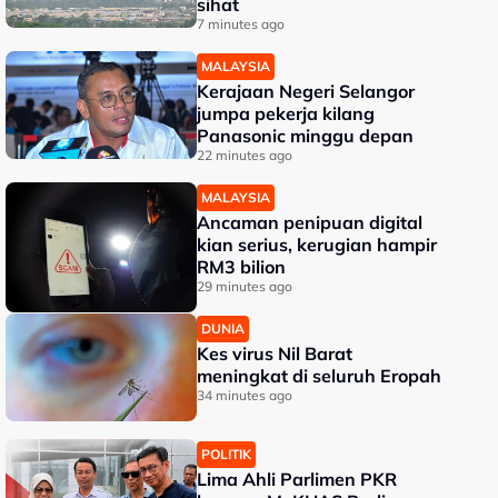
sihat
7 minutes ago
MALAYSIA
Kerajaan Negeri Selangor
jumpa pekerja kilang
Panasonic minggu depan
22 minutes ago
MALAYSIA
Ancaman penipuan digital
kian serius, kerugian hampir
RM3 bilion
29 minutes ago
DUNIA
Kes virus Nil Barat
meningkat di seluruh Eropah
34 minutes ago
POLITIK
Lima Ahli Parlimen PKR