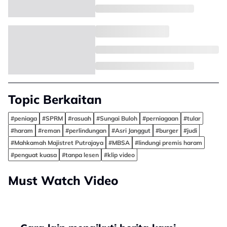
Topic Berkaitan
#peniaga
#SPRM
#rasuah
#Sungai Buloh
#perniagaan
#tular
#haram
#reman
#perlindungan
#Asri Janggut
#burger
#judi
#Mahkamah Majistret Putrajaya
#MBSA
#lindungi premis haram
#penguat kuasa
#tanpa lesen
#klip video
Must Watch Video