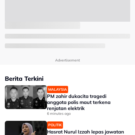
Advertisement
Berita Terkini
MALAYSIA
PM zahir dukacita tragedi
anggota polis maut terkena
renjatan elektrik
6 minutes ago
POLITIK
Hasrat Nurul Izzah lepas jawatan