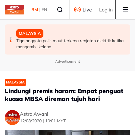
Skip to main content
Select language
Live
Log in
BM
|
EN
MALAYSIA
POLITIK
MALAYSIA
PM zahir dukacita tragedi anggota polis maut terkena
Hasrat Nurul Izzah lepas jawatan Timbalan Presiden
Tiga anggota polis maut terkena renjatan elektrik ketika
renjatan elektrik
PKR kerana mahu fokus pengajian lanjutan
mengambil kelapa
Advertisement
MALAYSIA
Lindungi premis haram: Empat penguat
kuasa MBSA direman tujuh hari
Astro Awani
12/08/2020 | 10:01 MYT