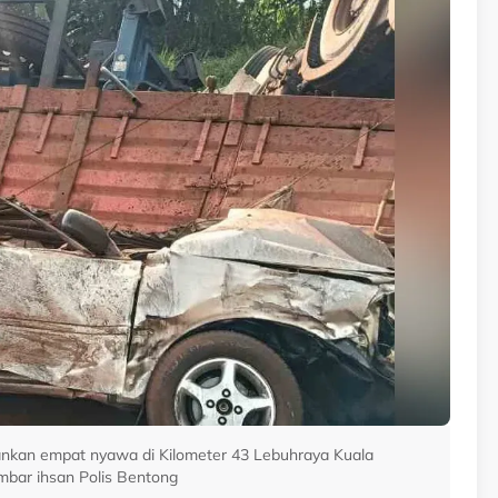
ankan empat nyawa di Kilometer 43 Lebuhraya Kuala
mbar ihsan Polis Bentong