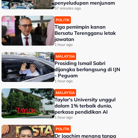
penyeludupan menjunam
57 minutes ago
POLITIK
Tiga pemimpin kanan
Bersatu Terengganu letak
jawatan
1 hour ago
MALAYSIA
Prosiding Ismail Sabri
dijangka berlangsung di IJN
- Peguam
1 hour ago
MALAYSIA
Taylor's University unggul
dalam 1% terbaik dunia,
perkasa pendidikan AI
1 hour ago
POLITIK
Dr Joachim menang tanpa