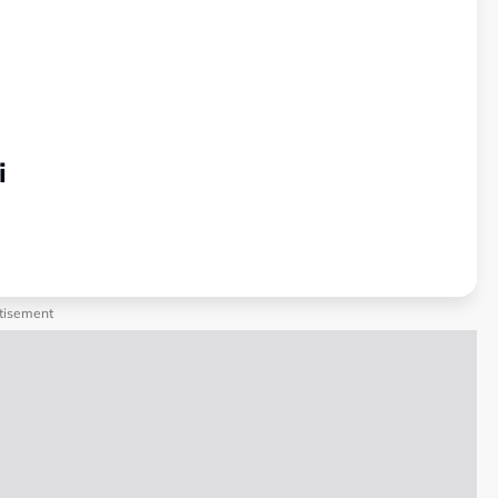
i
tisement