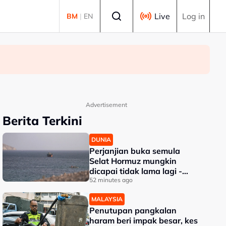
Select language
Live
Log in
BM
|
EN
Advertisement
Berita Terkini
DUNIA
Perjanjian buka semula
Selat Hormuz mungkin
dicapai tidak lama lagi -
Trump
52 minutes ago
MALAYSIA
Penutupan pangkalan
haram beri impak besar, kes