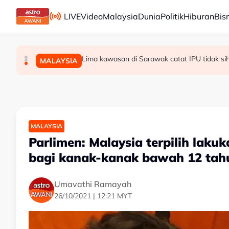
Skip to main content
LIVE
Video
Malaysia
Dunia
Politik
Hiburan
Bis
Azerbaijan lantik duta baharu ke Malaysia
Pelan Tindakan Jerebu Kebangsaan diaktifka
Lima kawasan di Sarawak catat IPU tidak si
MALAYSIA
MALAYSIA
MALAYSIA
MALAYSIA
Parlimen: Malaysia terpilih lakuk
bagi kanak-kanak bawah 12 tah
Umavathi Ramayah
26/10/2021 | 12:21 MYT