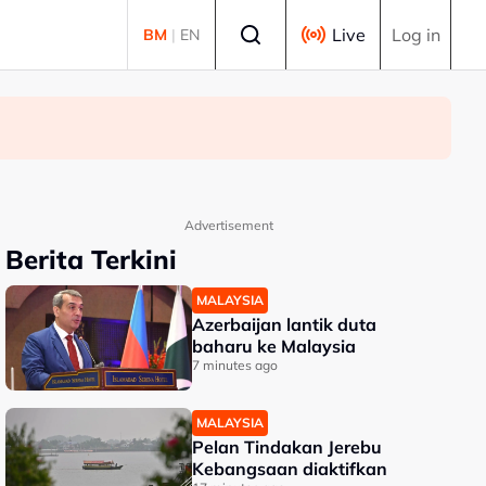
Select language
Live
Log in
BM
|
EN
Advertisement
Berita Terkini
MALAYSIA
Azerbaijan lantik duta
baharu ke Malaysia
7 minutes ago
MALAYSIA
Pelan Tindakan Jerebu
Kebangsaan diaktifkan