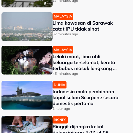
17 minutes ago
MALAYSIA
Lima kawasan di Sarawak
catat IPU tidak sihat
32 minutes ago
MALAYSIA
Lelaki maut, lima ahli
keluarga terselamat, kereta
terbabas masuk longkang di
Kampung Gajah
46 minutes ago
DUNIA
Indonesia mula pembinaan
kapal selam Scorpene secara
domestik pertama
1 hour ago
BISNES
Ringgit dijangka kekal
dalam jajaran 4.07 -4.09