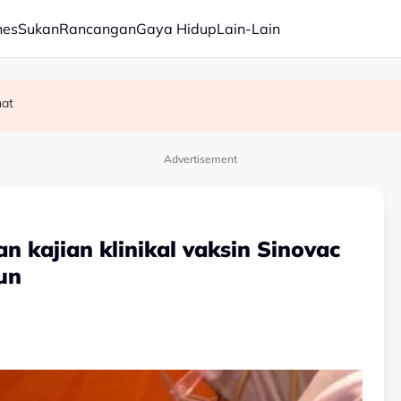
nes
Sukan
Rancangan
Gaya Hidup
Lain-Lain
n
hat
Advertisement
an kajian klinikal vaksin Sinovac
un