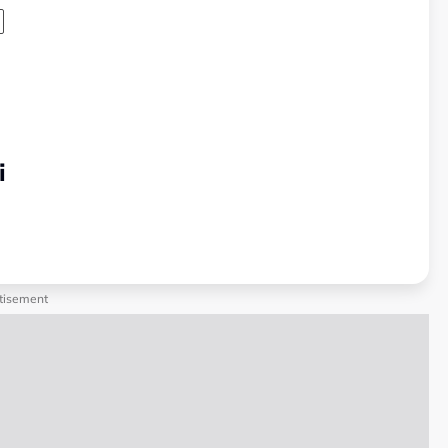
i
tisement