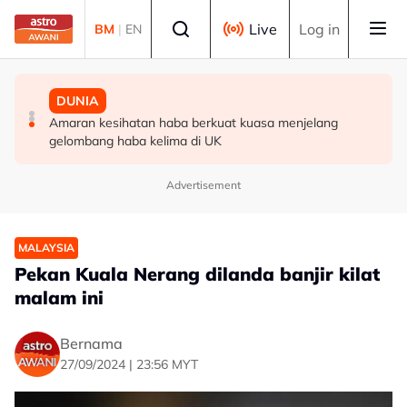
Skip to main content
Select language
Live
Log in
BM
|
EN
MALAYSIA
POLITIK
DUNIA
Enam individu direman seminggu bantu siasatan kes
PH Pulau Pinang kekalkan exco BN dalam pentadbiran
Amaran kesihatan haba berkuat kuasa menjelang
culik di Alor Setar
negeri
gelombang haba kelima di UK
Advertisement
MALAYSIA
Pekan Kuala Nerang dilanda banjir kilat
malam ini
Bernama
27/09/2024 | 23:56 MYT