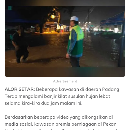
Advertisement
ALOR SETAR:
Beberapa kawasan di daerah Padang
Terap mengalami banjir kilat susulan hujan lebat
selama kira-kira dua jam malam ini.
Berdasarkan beberapa video yang dikongsikan di
media sosial, kawasan premis perniagaan di Pekan