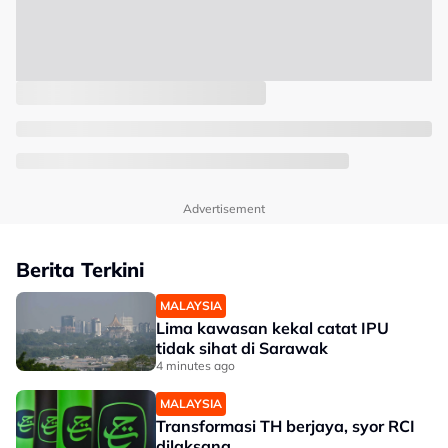
Advertisement
Berita Terkini
MALAYSIA
Lima kawasan kekal catat IPU
tidak sihat di Sarawak
4 minutes ago
MALAYSIA
Transformasi TH berjaya, syor RCI
dilaksana