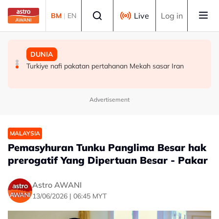
Skip to main content
Select language
Live
Log in
BM
|
EN
MALAYSIA
MALAYSIA
DUNIA
Lima kawasan kekal catat IPU tidak sihat di Sarawak
Transformasi TH berjaya, syor RCI dilaksana
Turkiye nafi pakatan pertahanan Mekah sasar Iran
Advertisement
MALAYSIA
Pemasyhuran Tunku Panglima Besar hak
prerogatif Yang Dipertuan Besar - Pakar
Astro AWANI
13/06/2026 | 06:45 MYT