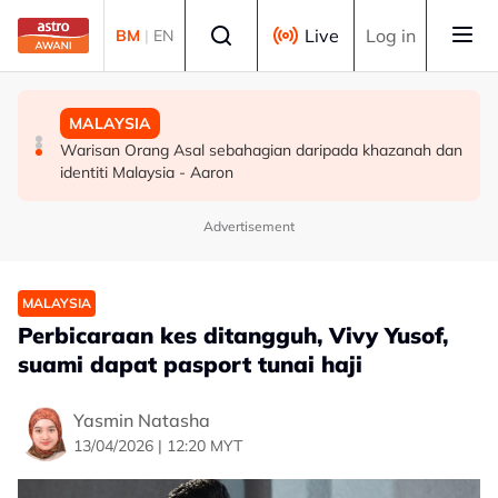
Skip to main content
Select language
Live
Log in
BM
|
EN
MALAYSIA
MALAYSIA
MALAYSIA
Kerajaan sasar bina 1,000 Taman Rekreasi MADANI
Calon terpilih PLKN 3.0 Siri 4 dimaklumkan melalui SMS,
Warisan Orang Asal sebahagian daripada khazanah dan
menjelang 2035
semakan bermula esok
identiti Malaysia - Aaron
Advertisement
MALAYSIA
Perbicaraan kes ditangguh, Vivy Yusof,
suami dapat pasport tunai haji
Yasmin Natasha
13/04/2026 | 12:20 MYT