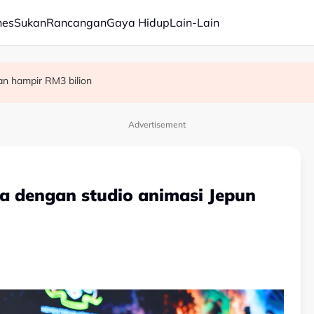
nes
Sukan
Rancangan
Gaya Hidup
Lain-Lain
tidak sihat
ang Panasonic minggu depan
ian hampir RM3 bilion
Advertisement
a dengan studio animasi Jepun