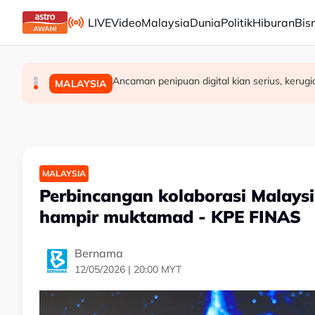
Skip to main content
LIVE
Video
Malaysia
Dunia
Politik
Hiburan
Bis
Jerebu: Enam kawasan di Sarawak catat IPU 
Kerajaan Negeri Selangor jumpa pekerja kil
Ancaman penipuan digital kian serius, kerug
MALAYSIA
MALAYSIA
MALAYSIA
MALAYSIA
Perbincangan kolaborasi Malaysi
hampir muktamad - KPE FINAS
Bernama
12/05/2026 | 20:00 MYT