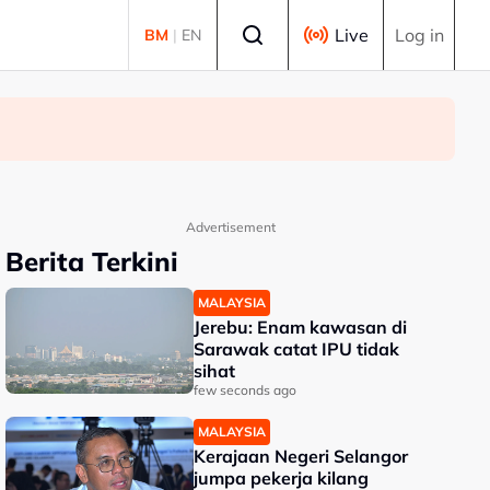
Select language
Live
Log in
BM
|
EN
Advertisement
Berita Terkini
MALAYSIA
Jerebu: Enam kawasan di
Sarawak catat IPU tidak
sihat
few seconds ago
MALAYSIA
Kerajaan Negeri Selangor
jumpa pekerja kilang