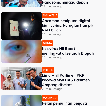
Panasonic minggu depan
13 minutes ago
MALAYSIA
Ancaman penipuan digital
kian serius, kerugian hampir
RM3 bilion
20 minutes ago
DUNIA
Kes virus Nil Barat
meningkat di seluruh Eropah
25 minutes ago
POLITIK
Lima Ahli Parlimen PKR
kecewa MyKHAS Parlimen
Ampang disekat
28 minutes ago
MALAYSIA
Pelan pemulihan berjaya