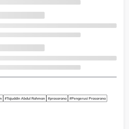
n
#Tajuddin Abdul Rahman
#prasarana
#Pengerusi Prasarana