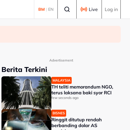
Select language
Live
Log in
BM
|
EN
Advertisement
Berita Terkini
MALAYSIA
TH teliti memorandum NGO,
terus laksana baki syor RCI
few seconds ago
BISNES
Ringgit ditutup rendah
berbanding dolar AS