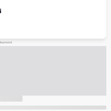
i
tisement