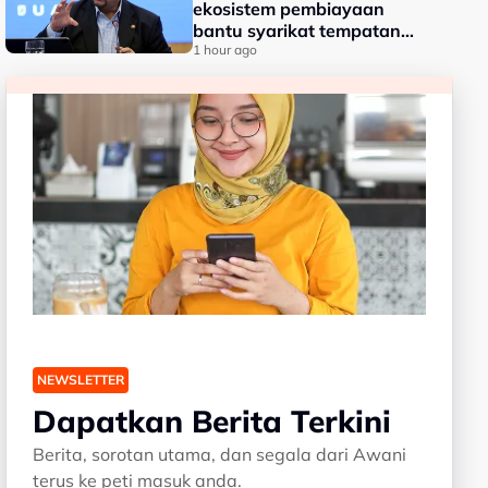
ekosistem pembiayaan
bantu syarikat tempatan
berkembang -- Amir
1 hour ago
Hamzah
NEWSLETTER
Dapatkan Berita Terkini
Berita, sorotan utama, dan segala dari Awani
terus ke peti masuk anda.