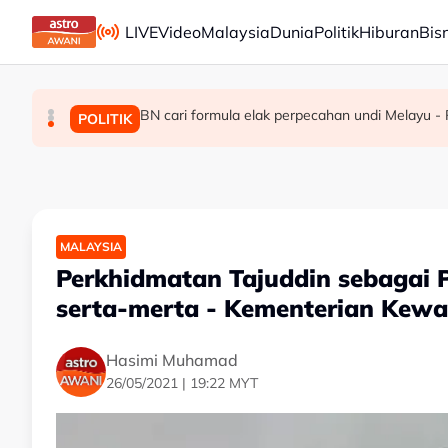
Skip to main content
LIVE
Video
Malaysia
Dunia
Politik
Hiburan
Bis
Ringgit ditutup rendah berbanding dolar AS m
BN cari formula elak perpecahan undi Melayu - 
TH teliti memorandum NGO, terus laksana ba
MALAYSIA
BISNES
POLITIK
MALAYSIA
Perkhidmatan Tajuddin sebagai 
serta-merta - Kementerian Kew
Hasimi Muhamad
26/05/2021 | 19:22 MYT