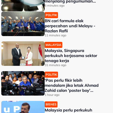
menjelang pengumuman
data pasaran buruh AS
6 minutes ago
POLITIK
BN cari formula elak
perpecahan undi Melayu -
Razlan Rafii
11 minutes ago
MALAYSIA
Malaysia, Singapura
perkukuh kerjasama sektor
tenaga kerja
31 minutes ago
POLITIK
'Pas perlu fikir lebih
mendalam jika letak Ahmad
Zahid calon 'poster boy'
PRU16' - Aktivis
1 hour ago
BISNES
Malaysia perlu perkukuh