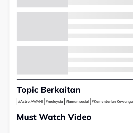
Topic Berkaitan
#Astro AWANI
#malaysia
#laman sosial
#Kementerian Kewanga
Must Watch Video