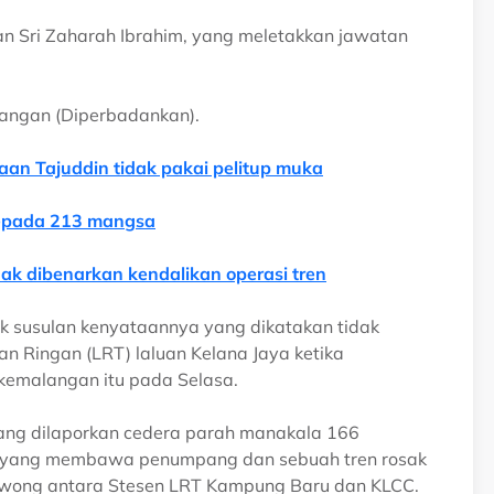
n Sri Zaharah Ibrahim, yang meletakkan jawatan
angan (Diperbadankan).
aan Tajuddin tidak pakai pelitup muka
epada 213 mangsa
ak dibenarkan kendalikan operasi tren
k susulan kenyataannya yang dikatakan tidak
n Ringan (LRT) laluan Kelana Jaya ketika
kemalangan itu pada Selasa.
ang dilaporkan cedera parah manakala 166
en yang membawa penumpang dan sebuah tren rosak
rowong antara Stesen LRT Kampung Baru dan KLCC.