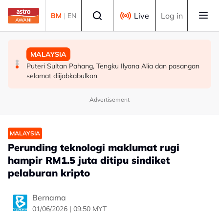
Skip to main content
Select language
Live
Log in
BM
|
EN
MALAYSIA
DUNIA
MALAYSIA
Ikhtiar tingkat peruntukan pertahanan bukti komitmen
Menteri Luar Iran seru negara Islam "bergantung
Puteri Sultan Pahang, Tengku Ilyana Alia dan pasangan
kerajaan modenkan ATM - Panglima
sesama sendiri"
selamat diijabkabulkan
Advertisement
MALAYSIA
Perunding teknologi maklumat rugi
hampir RM1.5 juta ditipu sindiket
pelaburan kripto
Bernama
01/06/2026 | 09:50 MYT