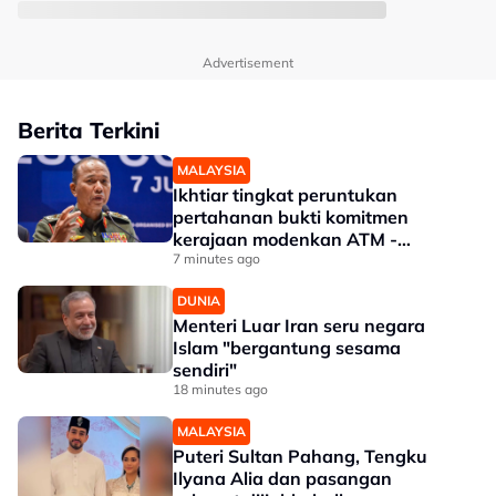
Advertisement
Berita Terkini
MALAYSIA
Ikhtiar tingkat peruntukan
pertahanan bukti komitmen
kerajaan modenkan ATM -
Panglima
7 minutes ago
DUNIA
Menteri Luar Iran seru negara
Islam "bergantung sesama
sendiri"
18 minutes ago
MALAYSIA
Puteri Sultan Pahang, Tengku
Ilyana Alia dan pasangan