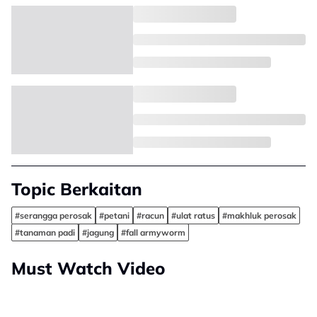
Topic Berkaitan
#serangga perosak
#petani
#racun
#ulat ratus
#makhluk perosak
#tanaman padi
#jagung
#fall armyworm
Must Watch Video