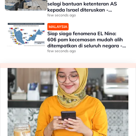
selagi bantuan ketenteran AS
kepada Israel diteruskan -
Penganalisis
few seconds ago
MALAYSIA
Siap siaga fenomena EL Nino:
606 pam kecemasan mudah alih
ditempatkan di seluruh negara -
JPS
few seconds ago