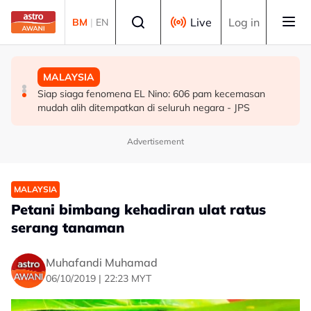
Skip to main content
Select language
Live
Log in
BM
|
EN
MALAYSIA
DUNIA
MALAYSIA
WYF gesa kerajaan haramkan penjualan vape
Situasi Asia Barat tidak berubah selagi bantuan
Siap siaga fenomena EL Nino: 606 pam kecemasan
ketenteran AS kepada Israel diteruskan - Penganalisis
mudah alih ditempatkan di seluruh negara - JPS
Advertisement
MALAYSIA
Petani bimbang kehadiran ulat ratus
serang tanaman
Muhafandi Muhamad
06/10/2019 | 22:23 MYT