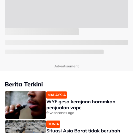
Advertisement
Berita Terkini
MALAYSIA
WYF gesa kerajaan haramkan
penjualan vape
few seconds ago
DUNIA
Situasi Asia Barat tidak berubah