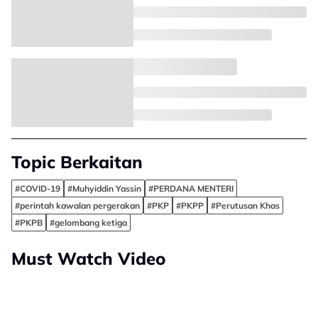
Topic Berkaitan
#COVID-19
#Muhyiddin Yassin
#PERDANA MENTERI
#perintah kawalan pergerakan
#PKP
#PKPP
#Perutusan Khas
#PKPB
#gelombang ketiga
Must Watch Video