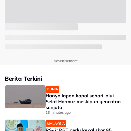
Advertisement
Berita Terkini
DUNIA
Hanya lapan kapal sehari lalui
Selat Hormuz meskipun gencatan
senjata
16 minutes ago
MALAYSIA
RS-2: PBT perlu kekal skor 95