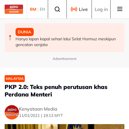
Skip to main content
Select language
Live
Log in
BM
|
EN
MALAYSIA
MALAYSIA
DUNIA
RS-2: PBT perlu kekal skor 95 peratus, pastikan
Renjatan elektrik: Jenazah tiga anggota polis
Hanya lapan kapal sehari lalui Selat Hormuz meskipun
perkhidmatan terbaik kepada rakyat - Amirudin
diterbangkan pulang ke kampung halaman
gencatan senjata
Advertisement
MALAYSIA
PKP 2.0: Teks penuh perutusan khas
Perdana Menteri
Kenyataan Media
11/01/2021 | 19:13 MYT