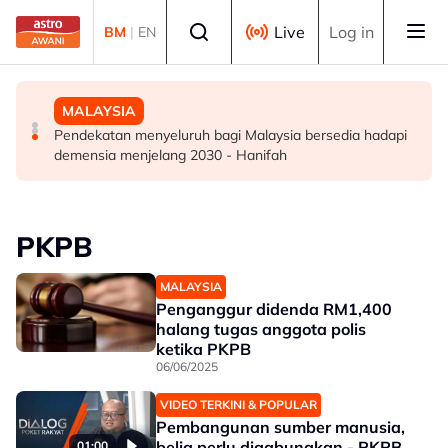
Skip to main content
Select language
Live
Log in
BM
|
EN
DUNIA
DUNIA
MALAYSIA
Kebakaran hutan di Gunung Bromo cecah 60 hektar,
Jerman naikkan anggaran kematian berkaitan haba
Pendekatan menyeluruh bagi Malaysia bersedia hadapi
sokongan udara digerakkan
kepada hampir 12,000
demensia menjelang 2030 - Hanifah
PKPB
MALAYSIA
Penganggur didenda RM1,400
halang tugas anggota polis
ketika PKPB
06/06/2025
VIDEO TERKINI & POPULAR
Pembangunan sumber manusia,
belia perlu digabungkan - PKPB
01:00