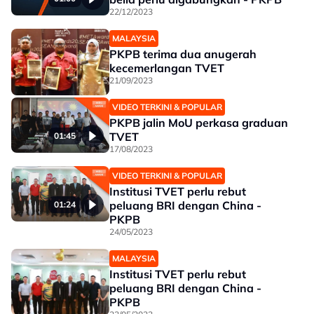
22/12/2023
MALAYSIA
PKPB terima dua anugerah
kecemerlangan TVET
21/09/2023
VIDEO TERKINI & POPULAR
PKPB jalin MoU perkasa graduan
TVET
01:45
17/08/2023
VIDEO TERKINI & POPULAR
Institusi TVET perlu rebut
peluang BRI dengan China -
01:24
PKPB
24/05/2023
MALAYSIA
Institusi TVET perlu rebut
peluang BRI dengan China -
PKPB