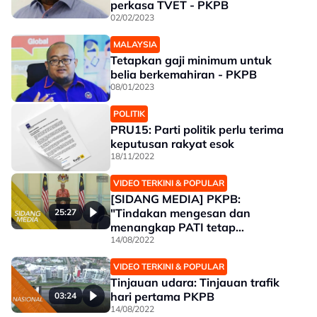
perkasa TVET - PKPB
02/02/2023
MALAYSIA
Tetapkan gaji minimum untuk
belia berkemahiran - PKPB
08/01/2023
POLITIK
PRU15: Parti politik perlu terima
keputusan rakyat esok
18/11/2022
VIDEO TERKINI & POPULAR
[SIDANG MEDIA] PKPB:
"Tindakan mengesan dan
25:27
menangkap PATI tetap
diteruskan" - Ismail Sabri
14/08/2022
VIDEO TERKINI & POPULAR
Tinjauan udara: Tinjauan trafik
hari pertama PKPB
03:24
14/08/2022