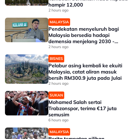
hampir 12,000
2 hours ago
MALAYSIA
Pendekatan menyeluruh bagi
Malaysia bersedia hadapi
demensia menjelang 2030 -
Hanifah
2 hours ago
BISNES
Pelabur asing kembali ke ekuiti
Malaysia, catat aliran masuk
bersih RM300.9 juta pada Julai
2 hours ago
SUKAN
Mohamed Salah sertai
Trabzonspor, terima €17 juta
semusim
6 hours ago
MALAYSIA
Berita tempatan pilihan