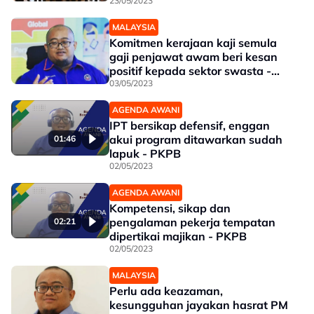
23/05/2023
MALAYSIA
Komitmen kerajaan kaji semula
gaji penjawat awam beri kesan
positif kepada sektor swasta -
PKPB
03/05/2023
AGENDA AWANI
IPT bersikap defensif, enggan
akui program ditawarkan sudah
01:46
lapuk - PKPB
02/05/2023
AGENDA AWANI
Kompetensi, sikap dan
pengalaman pekerja tempatan
02:21
dipertikai majikan - PKPB
02/05/2023
MALAYSIA
Perlu ada keazaman,
kesungguhan jayakan hasrat PM