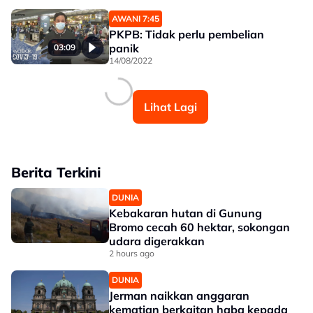
AWANI 7:45
PKPB: Tidak perlu pembelian
panik
03:09
14/08/2022
Lihat Lagi
Berita Terkini
DUNIA
Kebakaran hutan di Gunung
Bromo cecah 60 hektar, sokongan
udara digerakkan
2 hours ago
DUNIA
Jerman naikkan anggaran
kematian berkaitan haba kepada