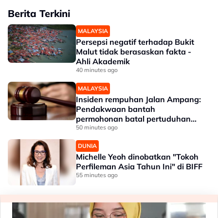
Berita Terkini
MALAYSIA
Persepsi negatif terhadap Bukit
Malut tidak berasaskan fakta -
Ahli Akademik
40 minutes ago
MALAYSIA
Insiden rempuhan Jalan Ampang:
Pendakwaan bantah
permohonan batal pertuduhan
bunuh
50 minutes ago
DUNIA
Michelle Yeoh dinobatkan "Tokoh
Perfileman Asia Tahun Ini" di BIFF
55 minutes ago