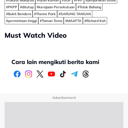
#rakyat Malaysia
#nyah kuman
#SOP
#PKP
#penjarakan sosial
#PKPP
#ditutup
#kerajaan Persekutuan
#Teluk Bahang
#Bukit Bendera
#Theme Park
#SARUNG TANGAN
#permintaan tinggi
#Taman Tema
#MAAFTA
#Richard Koh
Must Watch Video
Cara lain mengikuti berita kami
Advertisement