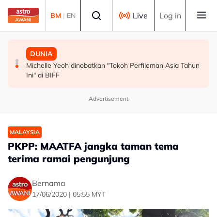
Skip to main content
Select language
Live
Log in
BM
|
EN
MALAYSIA
MALAYSIA
DUNIA
Persepsi negatif terhadap Bukit Malut tidak berasaskan
Insiden rempuhan Jalan Ampang: Pendakwaan bantah
Michelle Yeoh dinobatkan "Tokoh Perfileman Asia Tahun
fakta - Ahli Akademik
permohonan batal pertuduhan bunuh
Ini" di BIFF
Advertisement
MALAYSIA
PKPP: MAATFA jangka taman tema
terima ramai pengunjung
Bernama
17/06/2020 | 05:55 MYT