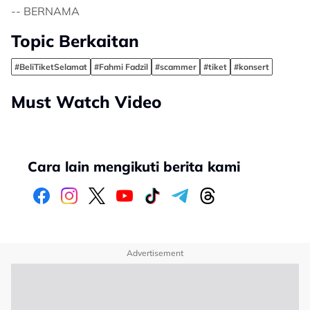
​-- BERNAMA
Topic Berkaitan
#BeliTiketSelamat
#Fahmi Fadzil
#scammer
#tiket
#konsert
Must Watch Video
Cara lain mengikuti berita kami
Advertisement