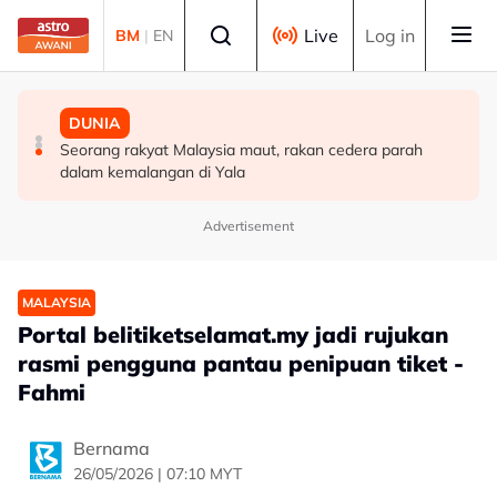
Skip to main content
Select language
Live
Log in
BM
|
EN
MALAYSIA
MALAYSIA
DUNIA
PDRM nafi kenyataan palsu dikaitkan dengan
Isu penempatan 40 tahun selesai, 120 keluarga di
Seorang rakyat Malaysia maut, rakan cedera parah
Pemangku Timbalan Ketua Polis Negara
Sungkai dan Kuala Bikam terima geran tanah
dalam kemalangan di Yala
Advertisement
MALAYSIA
Portal belitiketselamat.my jadi rujukan
rasmi pengguna pantau penipuan tiket -
Fahmi
Bernama
26/05/2026 | 07:10 MYT