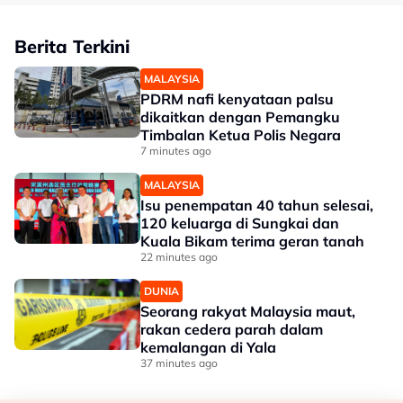
Berita Terkini
MALAYSIA
PDRM nafi kenyataan palsu
dikaitkan dengan Pemangku
Timbalan Ketua Polis Negara
7 minutes ago
MALAYSIA
Isu penempatan 40 tahun selesai,
120 keluarga di Sungkai dan
Kuala Bikam terima geran tanah
22 minutes ago
DUNIA
Seorang rakyat Malaysia maut,
rakan cedera parah dalam
kemalangan di Yala
37 minutes ago