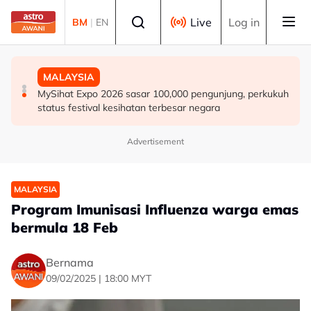
Skip to main content
Select language
Live
Log in
BM
|
EN
MALAYSIA
SUKAN
MALAYSIA
SUKMA Selangor 2026 dijangka jana RM200,000
Selangor lantik penyelaras pantau kebajikan 10,000
MySihat Expo 2026 sasar 100,000 pengunjung, perkukuh
kepada peniaga tempatan di Sepang
sukarelawan SUKMA
status festival kesihatan terbesar negara
Advertisement
MALAYSIA
Program Imunisasi Influenza warga emas
bermula 18 Feb
Bernama
09/02/2025 | 18:00 MYT