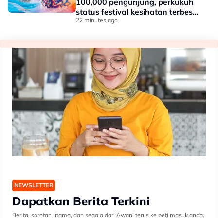
100,000 pengunjung, perkukuh
status festival kesihatan terbesar
negara
22 minutes ago
NEWSLETTER
Dapatkan Berita Terkini
Berita, sorotan utama, dan segala dari Awani terus ke peti masuk anda.