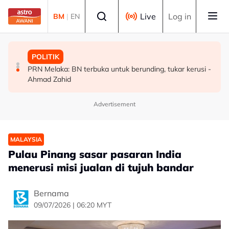
Skip to main content
Select language
Live
Log in
BM
|
EN
MALAYSIA
MALAYSIA
POLITIK
Malaysia bakal bina kilang fraksinasi plasma sendiri
Rundingan import udang Thailand dijangka selesai
PRN Melaka: BN terbuka untuk berunding, tukar kerusi -
dalam tempoh lima tahun - KKM
pertengahan bulan ini - Mohamad
Ahmad Zahid
Advertisement
MALAYSIA
Pulau Pinang sasar pasaran India
menerusi misi jualan di tujuh bandar
Bernama
09/07/2026 | 06:20 MYT