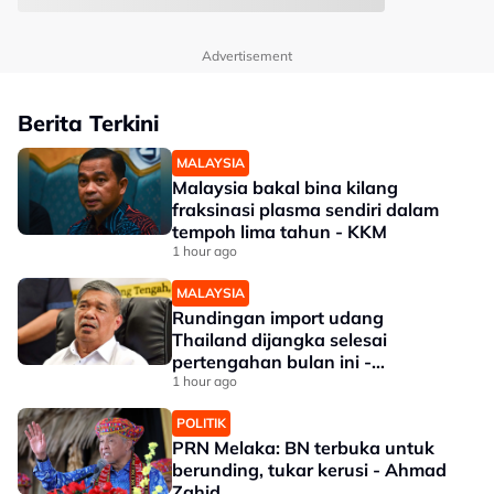
Advertisement
Berita Terkini
MALAYSIA
Malaysia bakal bina kilang
fraksinasi plasma sendiri dalam
tempoh lima tahun - KKM
1 hour ago
MALAYSIA
Rundingan import udang
Thailand dijangka selesai
pertengahan bulan ini -
Mohamad
1 hour ago
POLITIK
PRN Melaka: BN terbuka untuk
berunding, tukar kerusi - Ahmad
Zahid