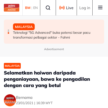
Skip to main content
Select language
Live
Log in
BM
|
EN
SUKAN
MALAYSIA
MALAYSIA
Mohamed Salah sertai Trabzonspor, terima €17 juta
Berita tempatan pilihan sepanjang hari ini
Teknologi "5G Advanced" buka potensi besar pacu
semusim
transformasi pelbagai sektor - Fahmi
Advertisement
MALAYSIA
Selamatkan haiwan daripada
penganiayaan, bawa ke pengadilan
dengan cara yang betul
Bernama
23/01/2021 | 16:39 MYT