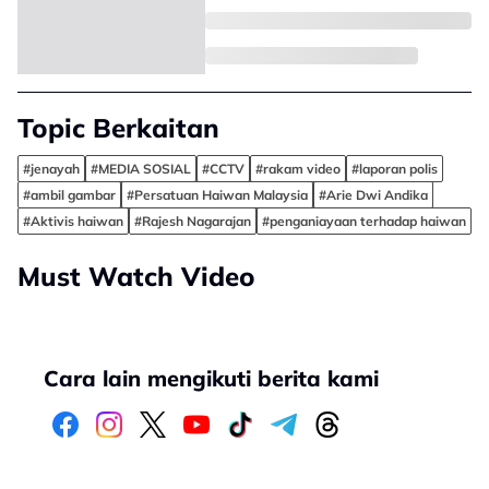
Topic Berkaitan
#jenayah
#MEDIA SOSIAL
#CCTV
#rakam video
#laporan polis
#ambil gambar
#Persatuan Haiwan Malaysia
#Arie Dwi Andika
#Aktivis haiwan
#Rajesh Nagarajan
#penganiayaan terhadap haiwan
Must Watch Video
Cara lain mengikuti berita kami