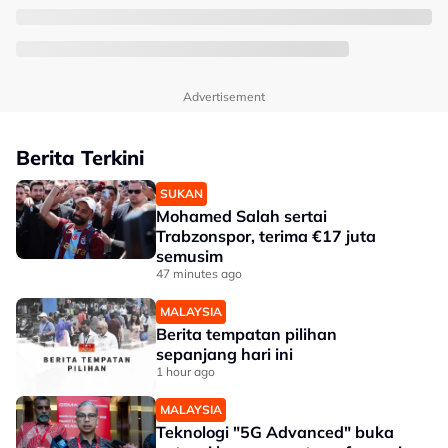
Advertisement
Berita Terkini
SUKAN
Mohamed Salah sertai
Trabzonspor, terima €17 juta
semusim
47 minutes ago
MALAYSIA
Berita tempatan pilihan
sepanjang hari ini
1 hour ago
MALAYSIA
Teknologi "5G Advanced" buka