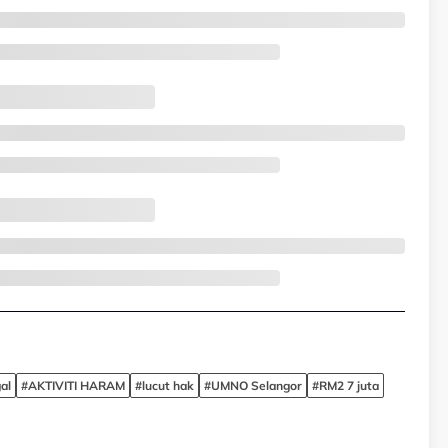
al
#AKTIVITI HARAM
#lucut hak
#UMNO Selangor
#RM2 7 juta