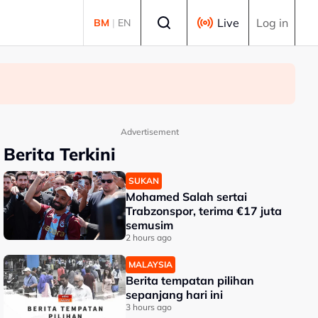
Select language
Live
Log in
BM
|
EN
Advertisement
Berita Terkini
SUKAN
Mohamed Salah sertai
Trabzonspor, terima €17 juta
semusim
2 hours ago
MALAYSIA
Berita tempatan pilihan
sepanjang hari ini
3 hours ago