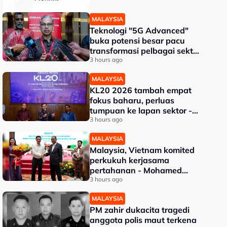
MALAYSIA
Teknologi "5G Advanced"
buka potensi besar pacu
transformasi pelbagai sektor
- Fahmi
3 hours ago
MALAYSIA
KL20 2026 tambah empat
fokus baharu, perluas
tumpuan ke lapan sektor -
Akmal Nasrullah
3 hours ago
MALAYSIA
Malaysia, Vietnam komited
perkukuh kerjasama
pertahanan - Mohamed
Khaled
3 hours ago
MALAYSIA
PM zahir dukacita tragedi
anggota polis maut terkena