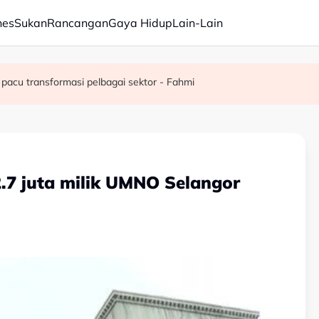
nes
Sukan
Rancangan
Gaya Hidup
Lain-Lain
juta semusim
pacu transformasi pelbagai sektor - Fahmi
7 juta milik UMNO Selangor