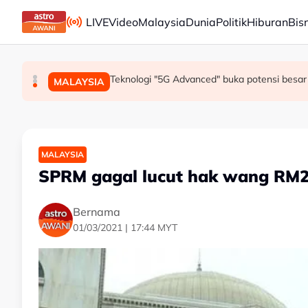
Skip to main content
LIVE
Video
Malaysia
Dunia
Politik
Hiburan
Bis
Mohamed Salah sertai Trabzonspor, terima €17 
Berita tempatan pilihan sepanjang hari ini
Teknologi "5G Advanced" buka potensi besar 
SUKAN
MALAYSIA
MALAYSIA
MALAYSIA
SPRM gagal lucut hak wang RM2.
Bernama
01/03/2021 | 17:44 MYT