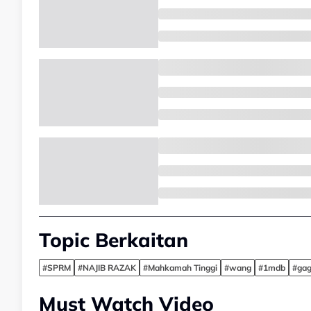
Topic Berkaitan
#SPRM
#NAJIB RAZAK
#Mahkamah Tinggi
#wang
#1mdb
#gag
Must Watch Video