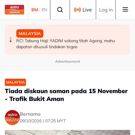
Skip to main content
Select language
Live
Log in
BM
|
EN
MALAYSIA
POLITIK
MALAYSIA
Penjualan aset Felda: Ahmad Shabery bimbang PM
[TERKINI] Buat masa ini, Bersatu masih anggota PN -
RCI Tabung Haji: YADIM sokong titah Agong, mahu
terima maklumat kurang tepat
Ahmad Samsuri
dapatan disusuli tindakan tegas
Advertisement
MALAYSIA
Tiada diskaun saman pada 15 November
- Trafik Bukit Aman
Bernama
09/10/2016 | 07:25 MYT