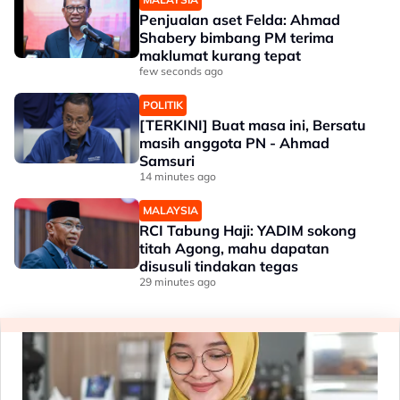
Penjualan aset Felda: Ahmad
Shabery bimbang PM terima
maklumat kurang tepat
few seconds ago
POLITIK
[TERKINI] Buat masa ini, Bersatu
masih anggota PN - Ahmad
Samsuri
14 minutes ago
MALAYSIA
RCI Tabung Haji: YADIM sokong
titah Agong, mahu dapatan
disusuli tindakan tegas
29 minutes ago