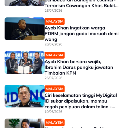
Terrorism Cawangan Khas Bukit
Aman' - Ayob Khan
26/07/2026
MALAYSIA
Ayob Khan ingatkan warga
PDRM jangan gadai maruah demi
wang
26/07/2026
MALAYSIA
Ayob Khan bersara wajib,
Ibrahim Darus pangku jawatan
Timbalan KPN
26/07/2026
MALAYSIA
Ciri keselamatan tinggi MyDigital
ID sukar dipalsukan, mampu
cegah penipuan dalam talian -
PDRM
10/06/2026
MALAYSIA