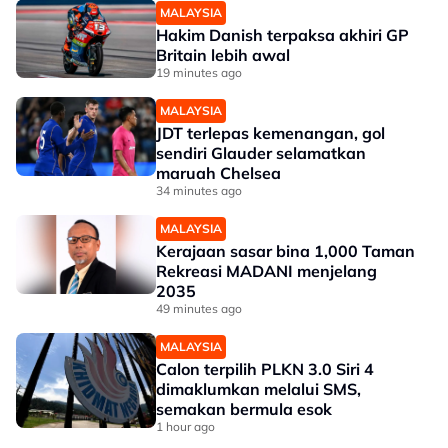
MALAYSIA
Hakim Danish terpaksa akhiri GP
Britain lebih awal
19 minutes ago
MALAYSIA
JDT terlepas kemenangan, gol
sendiri Glauder selamatkan
maruah Chelsea
34 minutes ago
MALAYSIA
Kerajaan sasar bina 1,000 Taman
Rekreasi MADANI menjelang
2035
49 minutes ago
MALAYSIA
Calon terpilih PLKN 3.0 Siri 4
dimaklumkan melalui SMS,
semakan bermula esok
1 hour ago