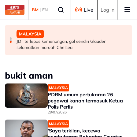
Skip to main content
Select language
Live
Log in
BM
|
EN
MALAYSIA
MALAYSIA
MALAYSIA
Wanita warga emas melecur 50 peratus disimbah
Hakim Danish terpaksa akhiri GP Britain lebih awal
JDT terlepas kemenangan, gol sendiri Glauder
petrol, dibakar
selamatkan maruah Chelsea
bukit aman
MALAYSIA
PDRM umum pertukaran 26
pegawai kanan termasuk Ketua
Polis Perlis
29/07/2026
MALAYSIA
'Saya terkilan, kecewa
pembubaran Bahagian Counter-