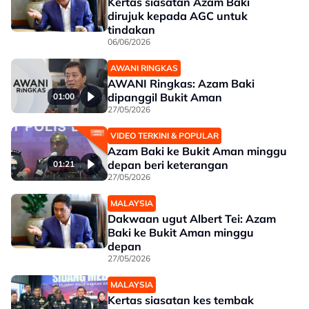
Kertas siasatan Azam Baki
dirujuk kepada AGC untuk
tindakan
06/06/2026
AWANI RINGKAS
AWANI Ringkas: Azam Baki
dipanggil Bukit Aman
01:00
27/05/2026
VIDEO TERKINI & POPULAR
Azam Baki ke Bukit Aman minggu
depan beri keterangan
01:21
27/05/2026
MALAYSIA
Dakwaan ugut Albert Tei: Azam
Baki ke Bukit Aman minggu
depan
27/05/2026
MALAYSIA
Kertas siasatan kes tembak