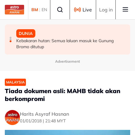
Skip to main content
Select language
Live
Log in
BM
|
EN
POLITIK
POLITIK
DUNIA
AMK desak siasatan menyeluruh dapatan RCI Tabung
PRN: PH Melaka terbuka kerjasama politik, optimis
Kebakaran hutan: Semua laluan masuk ke Gunung
tambah kerusi DUN – Adly
Bromo ditutup
Haji, fokus tiga isu kritikal
Advertisement
MALAYSIA
Tiada dokumen asli: MAHB tidak akan
berkompromi
Harits Asyraf Hasnan
01/01/2018 | 21:48 MYT