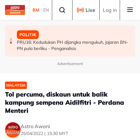
Skip to main content
Select language
Live
Log in
BM
|
EN
POLITIK
MALAYSIA
POLITIK
[TERKINI] 10 ADUN BN-PN dilantik Exco, terajui
MAG wajibkan saringan dadah 1,260 juruterbang
PRU16: Kedudukan PH dijangka mengukuh, jajaran BN-
pentadbiran Negeri Sembilan
Malaysia Airlines
PN pula berliku - Penganalisis
Advertisement
MALAYSIA
Tol percuma, diskaun untuk balik
kampung sempena Aidilfitri - Perdana
Menteri
Astro Awani
25/04/2022 | 15:30 MYT