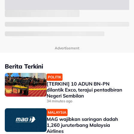
Advertisement
Berita Terkini
POLITIK
[TERKINI] 10 ADUN BN-PN
dilantik Exco, terajui pentadbiran
Negeri Sembilan
34 minutes ago
MALAYSIA
MAG wajibkan saringan dadah
1,260 juruterbang Malaysia
Airlines