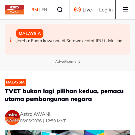
Skip to main content
Select language
Live
Log in
BM
|
EN
MALAYSIA
MALAYSIA
MALAYSIA
Polis siasat pemilik, motif bagasi disyaki mengandungi
Abang Johari enggan dedah isi pertemuan dengan
Jerebu: Enam kawasan di Sarawak catat IPU tidak sihat
bahan letupan
Agong
Advertisement
MALAYSIA
TVET bukan lagi pilihan kedua, pemacu
utama pembangunan negara
Astro AWANI
06/06/2026 | 12:50 MYT