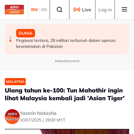
Skip to main content
Select language
Live
Log in
BM
|
EN
DUNIA
DUNIA
DUNIA
Finland tutup semua laluan haiwan di sempadan dengan
Indonesia pertingkat operasi pemadaman kebakaran di
Pegawai tentera, 29 militan terbunuh dalam operasi
Rusia susulan demam babi Afrika
barat Kalimantan
keselamatan di Pakistan
Advertisement
MALAYSIA
Ulang tahun ke-100: Tun Mahathir ingin
lihat Malaysia kembali jadi 'Asian Tiger'
Yasmin Natasha
10/07/2025 | 19:00 MYT