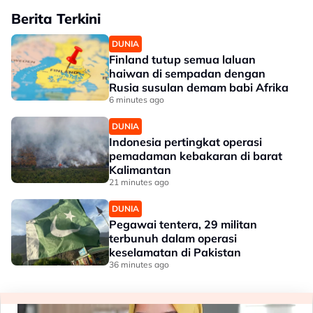
Berita Terkini
DUNIA
Finland tutup semua laluan
haiwan di sempadan dengan
Rusia susulan demam babi Afrika
6 minutes ago
DUNIA
Indonesia pertingkat operasi
pemadaman kebakaran di barat
Kalimantan
21 minutes ago
DUNIA
Pegawai tentera, 29 militan
terbunuh dalam operasi
keselamatan di Pakistan
36 minutes ago