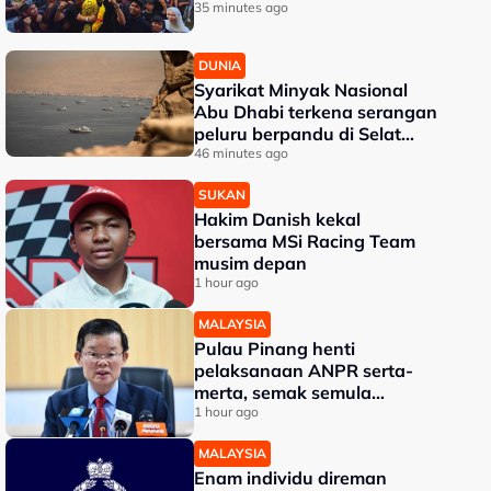
35 minutes ago
DUNIA
Syarikat Minyak Nasional
Abu Dhabi terkena serangan
peluru berpandu di Selat
Hormuz
46 minutes ago
SUKAN
Hakim Danish kekal
bersama MSi Racing Team
musim depan
1 hour ago
MALAYSIA
Pulau Pinang henti
pelaksanaan ANPR serta-
merta, semak semula
perincian - Chow
1 hour ago
MALAYSIA
Enam individu direman