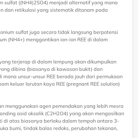
m sulfat ((NH4)2SO4) menjadi alternatif yang mana
an dan retikulasi yang sistematik ditanam pada
ium sulfat juga secara tidak langsung berpotensi
um (NH4+) menggantikan ion-ion REE di dalam
at yang terjerap di dalam lempung akan dikumpulkan
ang dibina (biasanya di kawasan bukit) dan
di mana unsur-unsur REE berada jauh dari permukaan
am keluar larutan kaya REE (pregnant REE solution)
kan menggunakan agen pemendakan yang lebih mesra
anding asid oksalik (C2H2O4) yang akan mengasilkan
rti di atas biasanya berlaku dalam tempoh antara 3-
uka bumi, tindak balas redoks, perubahan tekanan,