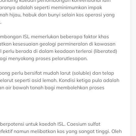
taranya adalah seperti meminimumkan impak
h hijau, habuk dan bunyi selain kos operasi yang
.
lombongan ISL memerlukan beberapa faktor khas
atkan kesesuaian geologi permineralan di kawasan
perlu berada di dalam keadaan terlerai (liberated)
agi menyokong proses pelarutlesapan.
ng perlu bersifat mudah larut (soluble) dan telap
larut seperti asid lemah. Kondisi ketiga pula adalah
an air bawah tanah bagi membolehkan proses
berpotensi untuk kaedah ISL. Caesium sulfat
ektif namun melibatkan kos yang sangat tinggi. Oleh