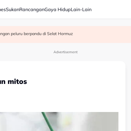
nes
Sukan
Rancangan
Gaya Hidup
Lain-Lain
angan peluru berpandu di Selat Hormuz
apa
 akhir Piala ASEAN
Advertisement
an mitos