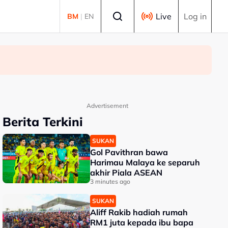
Select language
Live
Log in
BM
|
EN
Advertisement
Berita Terkini
SUKAN
Gol Pavithran bawa
Harimau Malaya ke separuh
akhir Piala ASEAN
3 minutes ago
SUKAN
Aliff Rakib hadiah rumah
RM1 juta kepada ibu bapa