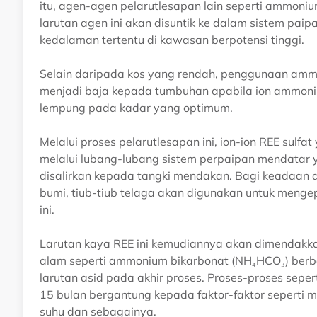
itu, agen-agen pelarutlesapan lain seperti ammoniu
larutan agen ini akan disuntik ke dalam sistem paip
kedalaman tertentu di kawasan berpotensi tinggi.
Selain daripada kos yang rendah, penggunaan ammon
menjadi baja kepada tumbuhan apabila ion ammoni
lempung pada kadar yang optimum.
Melalui proses pelarutlesapan ini, ion-ion REE sulf
melalui lubang-lubang sistem perpaipan mendatar y
disalirkan kepada tangki mendakan. Bagi keadaan 
bumi, tiub-tiub telaga akan digunakan untuk mengep
ini.
Larutan kaya REE ini kemudiannya akan dimendak
alam seperti ammonium bikarbonat (NH₄HCO₃) berb
larutan asid pada akhir proses. Proses-proses sepe
15 bulan bergantung kepada faktor-faktor seperti m
suhu dan sebagainya.