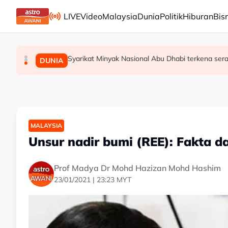
Skip to main content
LIVE
Video
Malaysia
Dunia
Politik
Hiburan
Bis
Syarikat Minyak Nasional Abu Dhabi terkena ser
Aliff Rakib hadiah rumah RM1 juta kepada ibu b
Gol Pavithran bawa Harimau Malaya ke separuh
SUKAN
DUNIA
SUKAN
MALAYSIA
Unsur nadir bumi (REE): Fakta d
Prof Madya Dr Mohd Hazizan Mohd Hashim
23/01/2021 | 23:23 MYT