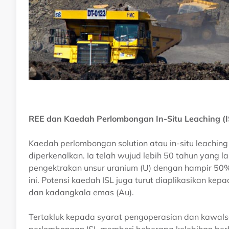
REE dan Kaedah Perlombongan In-Situ Leaching (I
Kaedah perlombongan solution atau in-situ leaching
diperkenalkan. Ia telah wujud lebih 50 tahun yang l
pengektrakan unsur uranium (U) dengan hampir 50
ini. Potensi kaedah ISL juga turut diaplikasikan ke
dan kadangkala emas (Au).
Tertakluk kepada syarat pengoperasian dan kawal
perlombongan ISL memberi beberapa kelebihan ber