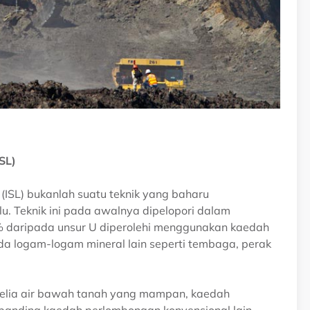
SL)
 (ISL) bukanlah suatu teknik yang baharu
alu. Teknik ini pada awalnya dipelopori dalam
% daripada unsur U diperolehi menggunakan kaedah
pada logam-logam mineral lain seperti tembaga, perak
selia air bawah tanah yang mampan, kaedah
banding kaedah perlombongan konvensional lain