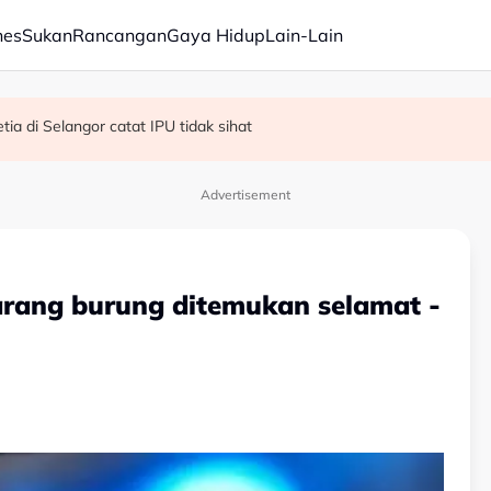
nes
Sukan
Rancangan
Gaya Hidup
Lain-Lain
R, KDM hadapi PRU16 - Shafie
kok tumbang - MBPP
ia di Selangor catat IPU tidak sihat
Advertisement
arang burung ditemukan selamat -