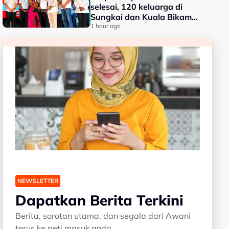
selesai, 120 keluarga di
Sungkai dan Kuala Bikam
terima geran tanah
1 hour ago
NEWSLETTER
Dapatkan Berita Terkini
Berita, sorotan utama, dan segala dari Awani
terus ke peti masuk anda.