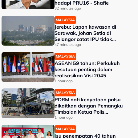
hadapi PRU16 - Shafie
32 minutes ago
MALAYSIA
Jerebu: Lapan kawasan di
Sarawak, Johan Setia di
Selangor catat IPU tidak
sihat
47 minutes ago
MALAYSIA
ASEAN 59 tahun: Perkukuh
kesatuan penting dalam
realisasikan Visi 2045
1 hour ago
MALAYSIA
PDRM nafi kenyataan palsu
dikaitkan dengan Pemangku
Timbalan Ketua Polis
Negara
1 hour ago
MALAYSIA
Isu penempatan 40 tahun