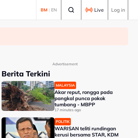
Select language
Live
Log in
BM
|
EN
Advertisement
Berita Terkini
MALAYSIA
Akar reput, rongga pada
pangkal punca pokok
tumbang - MBPP
17 minutes ago
POLITIK
WARISAN teliti rundingan
kerusi bersama STAR, KDM