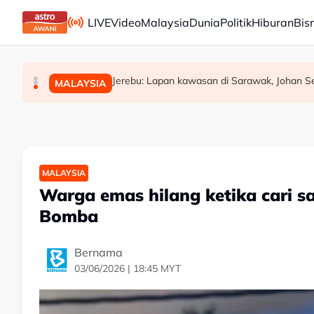
Skip to main content
LIVE
Video
Malaysia
Dunia
Politik
Hiburan
Bis
WARISAN teliti rundingan kerusi bersama STA
Akar reput, rongga pada pangkal punca po
Jerebu: Lapan kawasan di Sarawak, Johan Set
MALAYSIA
POLITIK
MALAYSIA
MALAYSIA
Warga emas hilang ketika cari s
Bomba
Bernama
03/06/2026 | 18:45 MYT