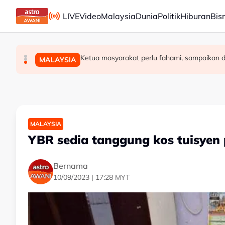
Skip to main content
LIVE
Video
Malaysia
Dunia
Politik
Hiburan
Bis
Ronaldo, Georgina akhiri penantian hampir sedeka
Tamparan buat Trump, mahkamah arah henti pemb
Ketua masyarakat perlu fahami, sampaikan d
DUNIA
DUNIA
MALAYSIA
MALAYSIA
YBR sedia tanggung kos tuisyen p
Bernama
10/09/2023 | 17:28 MYT