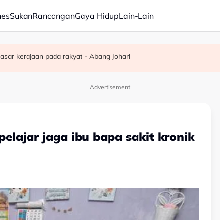
nes
Sukan
Rancangan
Gaya Hidup
Lain-Lain
d, bakal disatukan sebagai suami isteri
inaan dewan majlis baharu White House bernilai RM1.6 bilion
asar kerajaan pada rakyat - Abang Johari
Advertisement
elajar jaga ibu bapa sakit kronik