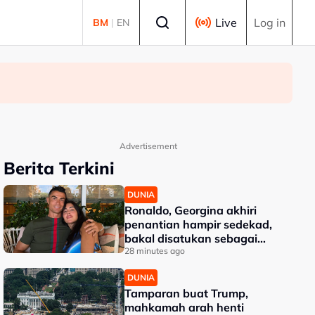
Select language
Live
Log in
BM
|
EN
Advertisement
Berita Terkini
DUNIA
Ronaldo, Georgina akhiri
penantian hampir sedekad,
bakal disatukan sebagai
suami isteri
28 minutes ago
DUNIA
Tamparan buat Trump,
mahkamah arah henti