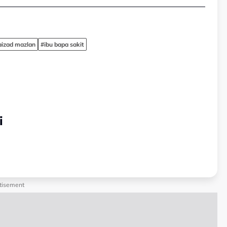
izad mazlan
#ibu bapa sakit
i
tisement