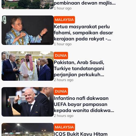
pembinaan dewan majlis
baharu White House bernilai
1 hour ago
RM1.6 bilion
MALAYSIA
Ketua masyarakat perlu
fahami, sampaikan dasar
kerajaan pada rakyat -
Abang Johari
1 hour ago
DUNIA
Pakistan, Arab Saudi,
Turkiye tandatangani
perjanjian perkukuh
pertahanan kolektif
2 hours ago
DUNIA
Infantino nafi dakwaan
UEFA bayar pampasan
kepada wanita didakwa
kekasih
2 hours ago
MALAYSIA
ICQS Bukit Kayu Hitam