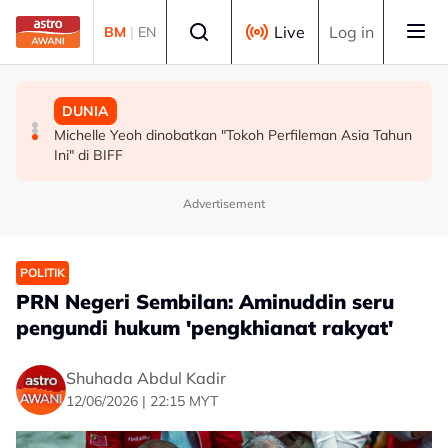
Skip to main content
Select language
Live
Log in
BM
|
EN
MALAYSIA
MALAYSIA
DUNIA
Persepsi negatif terhadap Bukit Malut tidak berasaskan
Insiden rempuhan Jalan Ampang: Pendakwaan bantah
Michelle Yeoh dinobatkan "Tokoh Perfileman Asia Tahun
fakta - Ahli Akademik
permohonan batal pertuduhan bunuh
Ini" di BIFF
Advertisement
POLITIK
PRN Negeri Sembilan: Aminuddin seru
pengundi hukum 'pengkhianat rakyat'
Shuhada Abdul Kadir
12/06/2026 | 22:15 MYT