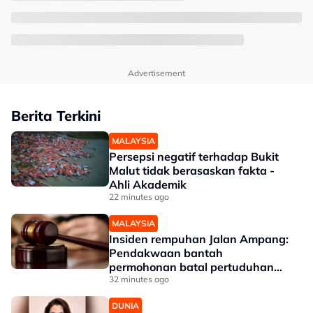
Advertisement
Berita Terkini
MALAYSIA
Persepsi negatif terhadap Bukit
Malut tidak berasaskan fakta -
Ahli Akademik
22 minutes ago
MALAYSIA
Insiden rempuhan Jalan Ampang:
Pendakwaan bantah
permohonan batal pertuduhan
bunuh
32 minutes ago
DUNIA