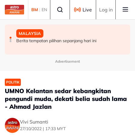
Skip to main content
Select language
Live
Log in
BM
|
EN
MALAYSIA
MALAYSIA
DUNIA
Wanita warga emas melecur 50 peratus disimbah
Berita tempatan pilihan sepanjang hari ini
Singapura sambut Hari Kebangsaan ke-61, NDP kembali
petrol, dibakar
ke Stadium Negara
Advertisement
POLITIK
UMNO Kelantan sedar kebangkitan
pengundi muda, dekati belia sudah lama
- Ahmad Jazlan
Vivi Sumanti
27/10/2022 | 17:33 MYT