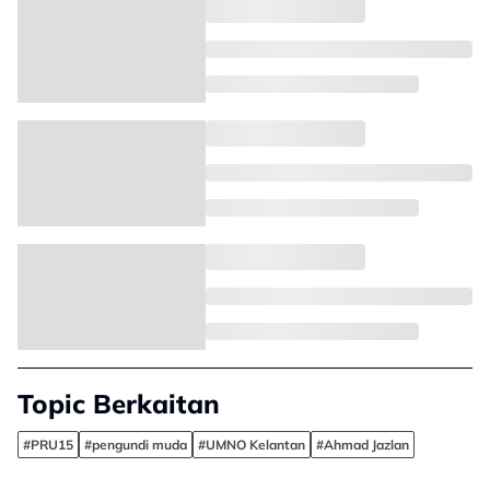
Topic Berkaitan
#PRU15
#pengundi muda
#UMNO Kelantan
#Ahmad Jazlan