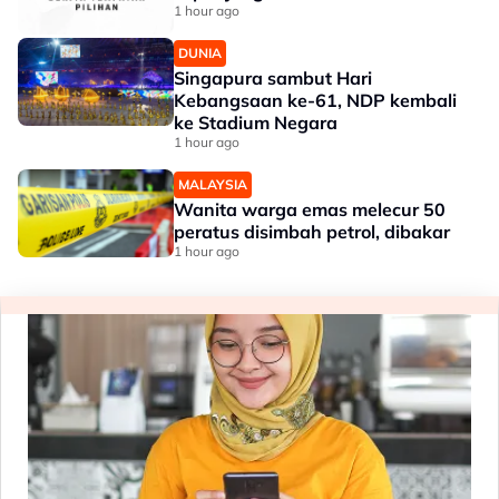
1 hour ago
DUNIA
Singapura sambut Hari
Kebangsaan ke-61, NDP kembali
ke Stadium Negara
1 hour ago
MALAYSIA
Wanita warga emas melecur 50
peratus disimbah petrol, dibakar
1 hour ago