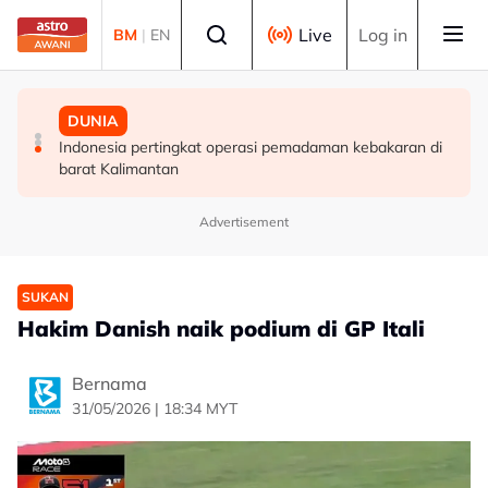
Skip to main content
Select language
Live
Log in
BM
|
EN
MALAYSIA
DUNIA
DUNIA
MCKK perlu lakar semula peranan dalam era moden -
Finland tutup semua laluan haiwan di sempadan dengan
Indonesia pertingkat operasi pemadaman kebakaran di
Sultan Nazrin
Rusia susulan demam babi Afrika
barat Kalimantan
Advertisement
SUKAN
Hakim Danish naik podium di GP Itali
Bernama
31/05/2026 | 18:34 MYT