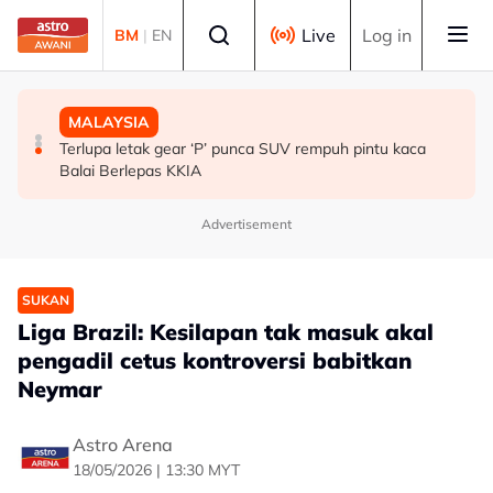
Skip to main content
Select language
Live
Log in
BM
|
EN
POLITIK
MALAYSIA
MALAYSIA
Kemelut PN: RoS digesa segera campur tangan - Tun
Protein air liur kerbau berpotensi besar sebagai ejen
Terlupa letak gear ‘P’ punca SUV rempuh pintu kaca
Faisal
antipembekuan darah moden
Balai Berlepas KKIA
Advertisement
SUKAN
Liga Brazil: Kesilapan tak masuk akal
pengadil cetus kontroversi babitkan
Neymar
Astro Arena
18/05/2026 | 13:30 MYT