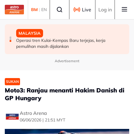
Skip to main content
Select language
Live
Log in
BM
|
EN
MALAYSIA
POLITIK
MALAYSIA
FMBA sambut baik arahan PM percepat kelulusan
'Siapa akan pergi, siapa diperintah pergi? Tunggu dan
Operasi tren Kulai–Kempas Baru terjejas, kerja
pekerja asing sektor restoran
lihat'- Zahid
pemulihan masih dijalankan
Advertisement
SUKAN
Moto3: Ranjau menanti Hakim Danish di
GP Hungary
Astro Arena
06/06/2026 | 21:51 MYT