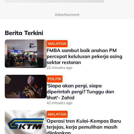
Advertisement
Berita Terkini
MALAYSIA
FMBA sambut baik arahan PM
percepat kelulusan pekerja asing
sektor restoran
22 minutes ago
POLITIK
'Siapa akan pergi, siapa
diperintah pergi? Tunggu dan
lihat'- Zahid
41 minutes ago
MALAYSIA
Operasi tren Kulai–Kempas Baru
terjejas, kerja pemulihan masih
dijalankan