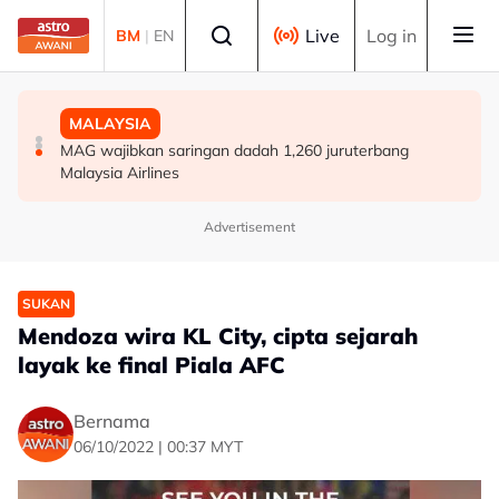
Skip to main content
Select language
Live
Log in
BM
|
EN
DUNIA
POLITIK
MALAYSIA
Remaja dimasukkan ke hospital selepas insiden
[TERKINI] 10 ADUN BN-PN dilantik Exco, terajui
MAG wajibkan saringan dadah 1,260 juruterbang
tembakan di barat Sydney
pentadbiran Negeri Sembilan
Malaysia Airlines
Advertisement
SUKAN
Mendoza wira KL City, cipta sejarah
layak ke final Piala AFC
Bernama
06/10/2022 | 00:37 MYT