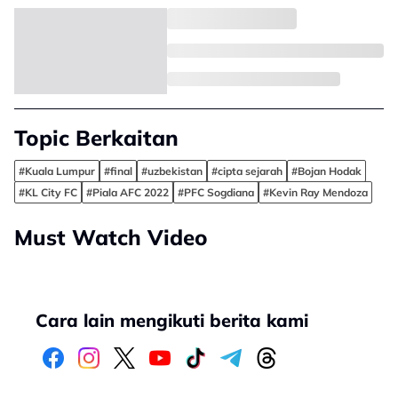
Topic Berkaitan
#Kuala Lumpur
#final
#uzbekistan
#cipta sejarah
#Bojan Hodak
#KL City FC
#Piala AFC 2022
#PFC Sogdiana
#Kevin Ray Mendoza
Must Watch Video
Cara lain mengikuti berita kami