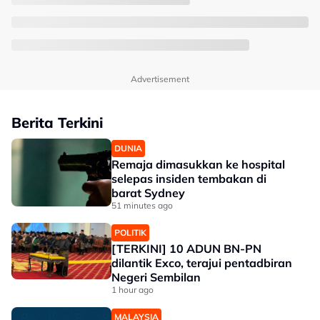
Advertisement
Berita Terkini
DUNIA
Remaja dimasukkan ke hospital
selepas insiden tembakan di
barat Sydney
51 minutes ago
POLITIK
[TERKINI] 10 ADUN BN-PN
dilantik Exco, terajui pentadbiran
Negeri Sembilan
1 hour ago
MALAYSIA