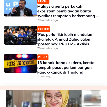
BISNES
Malaysia perlu perkukuh
ekosistem pembiayaan bantu
syarikat tempatan berkembang --
Amir Hamzah
20 minutes ago
POLITIK
'Pas perlu fikir lebih mendalam
jika letak Ahmad Zahid calon
'poster boy' PRU16' - Aktivis
20 minutes ago
DUNIA
13 kanak-kanak cedera, kereta
rempuh pusat perkembangan
kanak-kanak di Thailand
1 hour ago