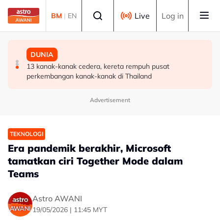
Skip to main content
Select language
Live
Log in
BM
|
EN
BISNES
POLITIK
DUNIA
Malaysia perlu perkukuh ekosistem pembiayaan bantu
'Pas perlu fikir lebih mendalam jika letak Ahmad Zahid
13 kanak-kanak cedera, kereta rempuh pusat
syarikat tempatan berkembang -- Amir Hamzah
calon 'poster boy' PRU16' - Aktivis
perkembangan kanak-kanak di Thailand
Advertisement
TEKNOLOGI
Era pandemik berakhir, Microsoft
tamatkan ciri Together Mode dalam
Teams
Astro AWANI
19/05/2026 | 11:45 MYT