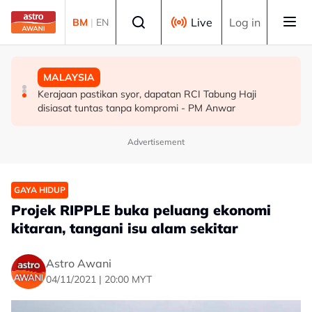
Skip to main content
Select language
Live
Log in
BM
|
EN
MALAYSIA
MALAYSIA
MALAYSIA
Jerebu rentas sempadan dijangka jejas 19 kawasan di
Penjawat awam Sarawak bakal terima BKK dua bulan
Kerajaan pastikan syor, dapatan RCI Tabung Haji
Sarawak
gaji - Abang Johari
disiasat tuntas tanpa kompromi - PM Anwar
Advertisement
GAYA HIDUP
Projek RIPPLE buka peluang ekonomi
kitaran, tangani isu alam sekitar
Astro Awani
04/11/2021 | 20:00 MYT