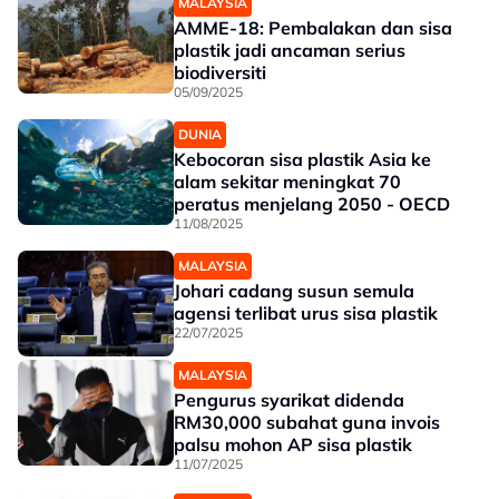
MALAYSIA
AMME-18: Pembalakan dan sisa
plastik jadi ancaman serius
biodiversiti
05/09/2025
DUNIA
Kebocoran sisa plastik Asia ke
alam sekitar meningkat 70
peratus menjelang 2050 - OECD
11/08/2025
MALAYSIA
Johari cadang susun semula
agensi terlibat urus sisa plastik
22/07/2025
MALAYSIA
Pengurus syarikat didenda
RM30,000 subahat guna invois
palsu mohon AP sisa plastik
11/07/2025