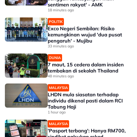
sentimen rakyat' - AMK
18 minutes ago
POLITIK
Exco Negeri Sembilan: Risiko
kemungkinan wujud 'dua pusat
pengaruh' - Mujibu
33 minutes ago
DUNIA
7 maut, 15 cedera dalam insiden
tembakan di sekolah Thailand
48 minutes ago
MALAYSIA
LHDN mula siasatan terhadap
individu dikenal pasti dalam RCI
Tabung Haji
1 hour ago
MALAYSIA
'Pasport terbang': Hanya RM700,
sindiket palsukan rekod