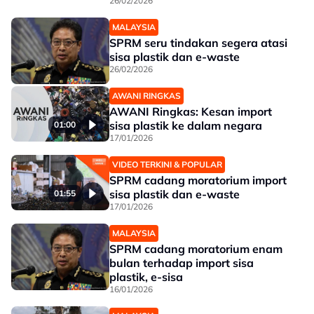
26/02/2026
MALAYSIA
SPRM seru tindakan segera atasi
sisa plastik dan e-waste
26/02/2026
AWANI RINGKAS
AWANI Ringkas: Kesan import
sisa plastik ke dalam negara
01:00
17/01/2026
VIDEO TERKINI & POPULAR
SPRM cadang moratorium import
sisa plastik dan e-waste
01:55
17/01/2026
MALAYSIA
SPRM cadang moratorium enam
bulan terhadap import sisa
plastik, e-sisa
16/01/2026