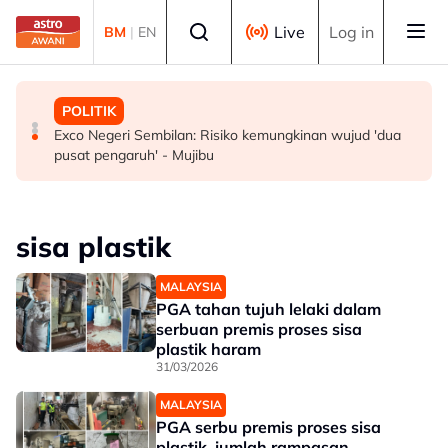
Skip to main content
Select language
Live
Log in
BM
|
EN
MALAYSIA
POLITIK
POLITIK
Pembantu rumah dipenjara empat tahun abai kanak-
RCI Tabung Haji: 'Jika tidak boleh sanggah fakta, jangan
Exco Negeri Sembilan: Risiko kemungkinan wujud 'dua
kanak di kolam renang hingga lemas
main sentimen rakyat' - AMK
pusat pengaruh' - Mujibu
sisa plastik
MALAYSIA
PGA tahan tujuh lelaki dalam
serbuan premis proses sisa
plastik haram
31/03/2026
MALAYSIA
PGA serbu premis proses sisa
plastik, jumlah rampasan