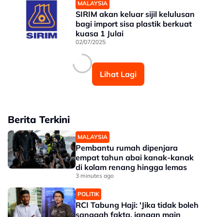
MALAYSIA
SIRIM akan keluar sijil kelulusan
bagi import sisa plastik berkuat
kuasa 1 Julai
02/07/2025
Lihat Lagi
Berita Terkini
MALAYSIA
Pembantu rumah dipenjara
empat tahun abai kanak-kanak
di kolam renang hingga lemas
3 minutes ago
POLITIK
RCI Tabung Haji: 'Jika tidak boleh
sanggah fakta, jangan main